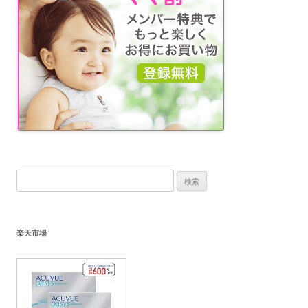
検
索:
楽天市場