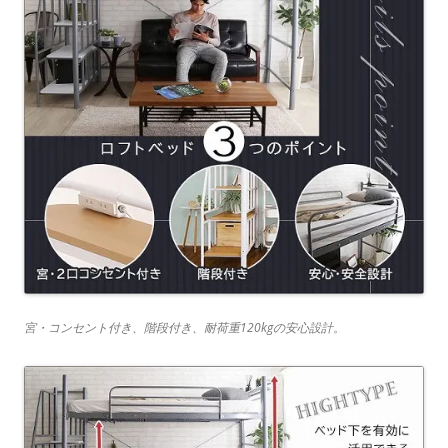
宮・コンセント付き、階段付き、耐荷重120kgの安心設計。