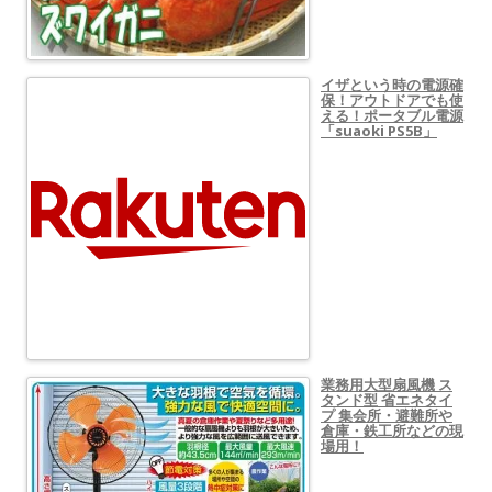
イザという時の電源確
保！アウトドアでも使
える！ポータブル電源
「suaoki PS5B」
業務用大型扇風機 ス
タンド型 省エネタイ
プ 集会所・避難所や
倉庫・鉄工所などの現
場用！