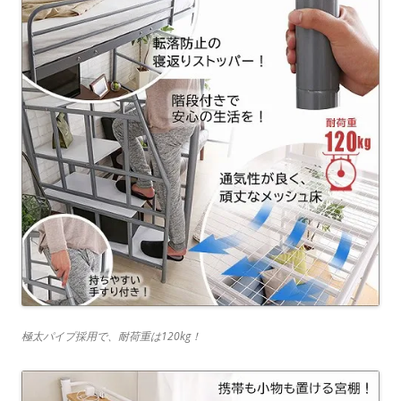
極太パイプ採用で、耐荷重は120kg！