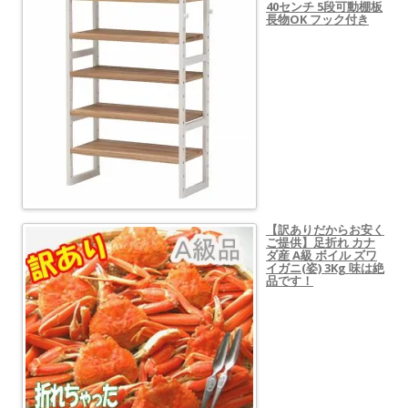
40センチ 5段可動棚板
長物OK フック付き
【訳ありだからお安く
ご提供】足折れ カナ
ダ産 A級 ボイル ズワ
イガニ(姿) 3Kg 味は絶
品です！