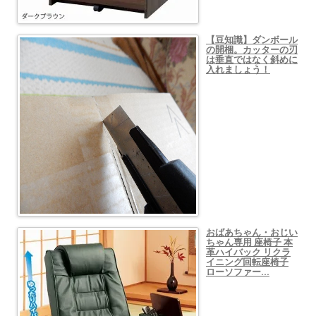
【豆知識】ダンボール
の開梱。カッターの刃
は垂直ではなく斜めに
入れましょう！
おばあちゃん・おじい
ちゃん専用 座椅子 本
革ハイバック リクラ
イニング回転座椅子
ローソファー…