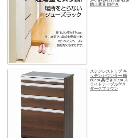
54cm×奥行17cm 転倒
防止器具 脚付き
ステンレストップ キ
ッチンカウンター 幅
60cm 奥行き30cm ス
ライドテーブル付き
ダークブラウン