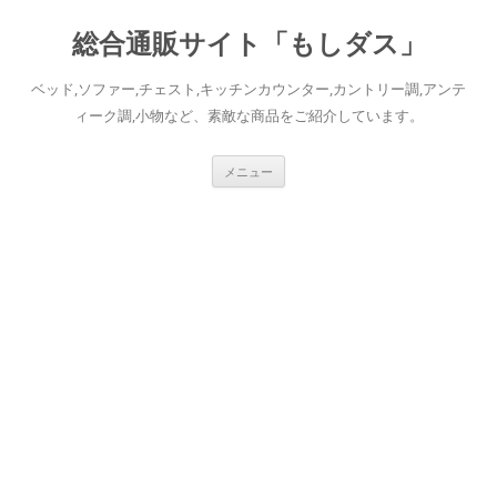
総合通販サイト「もしダス」
ベッド,ソファー,チェスト,キッチンカウンター,カントリー調,アンテ
ィーク調,小物など、素敵な商品をご紹介しています。
コ
メニュー
ン
テ
ン
ツ
へ
ス
キ
ッ
プ