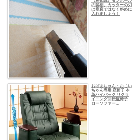
【豆知識】ダンボール
の開梱。カッターの刃
は垂直ではなく斜めに
入れましょう！
おばあちゃん・おじい
ちゃん専用 座椅子 本
革ハイバック リクラ
イニング回転座椅子
ローソファー…