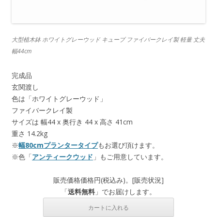
大型植木鉢 ホワイトグレーウッド キューブ ファイバークレイ製 軽量 丈夫
幅44cm
完成品
玄関渡し
色は「ホワイトグレーウッド」
ファイバークレイ製
サイズは 幅44 x 奥行き 44 x 高さ 41cm
重さ 14.2kg
※
幅80cmプランタータイプ
もお選び頂けます。
※色「
アンティークウッド
」もご用意しています。
販売価格
価格
円(税込み)。[
販売状況
]
「
送料無料
」でお届けします。