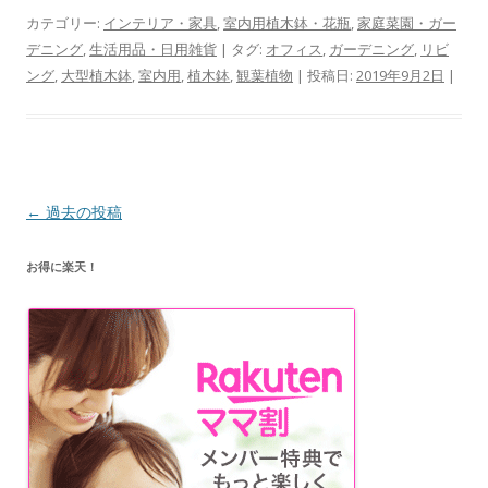
カテゴリー:
インテリア・家具
,
室内用植木鉢・花瓶
,
家庭菜園・ガー
デニング
,
生活用品・日用雑貨
| タグ:
オフィス
,
ガーデニング
,
リビ
ング
,
大型植木鉢
,
室内用
,
植木鉢
,
観葉植物
| 投稿日:
2019年9月2日
|
投
←
過去の投稿
稿
お得に楽天！
ナ
ビ
ゲ
ー
シ
ョ
ン