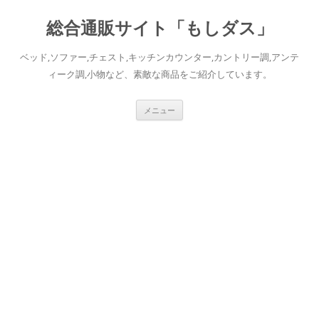
総合通販サイト「もしダス」
ベッド,ソファー,チェスト,キッチンカウンター,カントリー調,アンテ
ィーク調,小物など、素敵な商品をご紹介しています。
コ
メニュー
ン
テ
ン
ツ
へ
ス
キ
ッ
プ