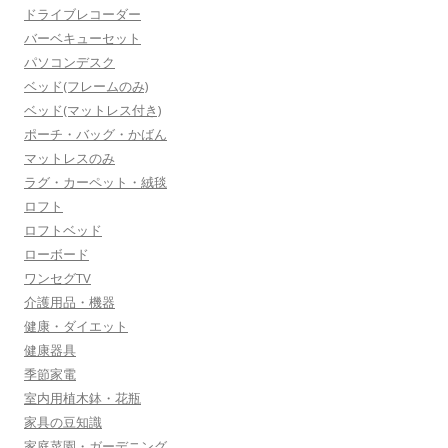
ドライブレコーダー
バーベキューセット
パソコンデスク
ベッド(フレームのみ)
ベッド(マットレス付き)
ポーチ・バッグ・かばん
マットレスのみ
ラグ・カーペット・絨毯
ロフト
ロフトベッド
ローボード
ワンセグTV
介護用品・機器
健康・ダイエット
健康器具
季節家電
室内用植木鉢・花瓶
家具の豆知識
家庭菜園・ガーデニング