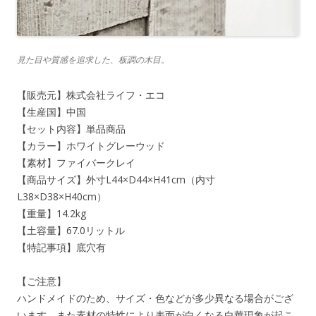
見た目や質感を追求した、板調の木目。
【販売元】株式会社ライフ・エコ
【生産国】中国
【セット内容】単品商品
【カラー】ホワイトグレーウッド
【素材】ファイバークレイ
【商品サイズ】外寸L44×D44×H41cm（内寸
L38×D38×H40cm）
【重量】14.2kg
【土容量】67.0リットル
【特記事項】底穴有
【ご注意】
ハンドメイドのため、サイズ・色などが多少異なる場合がござ
います。また素材の特性により表面が白くなる白華現象が起こ