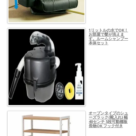
1リットルの水でOK！
お部屋で髪が洗えま
す。ルームシャンプー
本体セット
オープンタイプのシュ
ーズラック(靴入れ) 幅
40センチ 5段可動棚板
長物OK フック付き