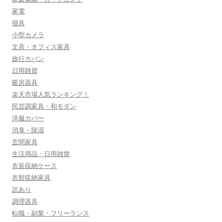
家電
寝具
小型カメラ
文具・オフィス家具
旅行カバン
日用雑貨
暖房器具
楽天市場人気ランキング！
民芸調家具・和モダン
洋服カバー
消臭・除湿
玄関家具
生活用品・日用雑貨
衣装収納ケース
衣類収納家具
訳あり
調理器具
転職・副業・フリーランス