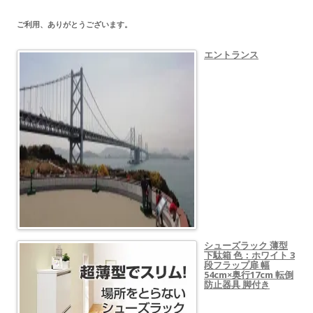
ご利用、ありがとうございます。
エントランス
シューズラック 薄型
下駄箱 色：ホワイト 3
段フラップ扉 幅
54cm×奥行17cm 転倒
防止器具 脚付き