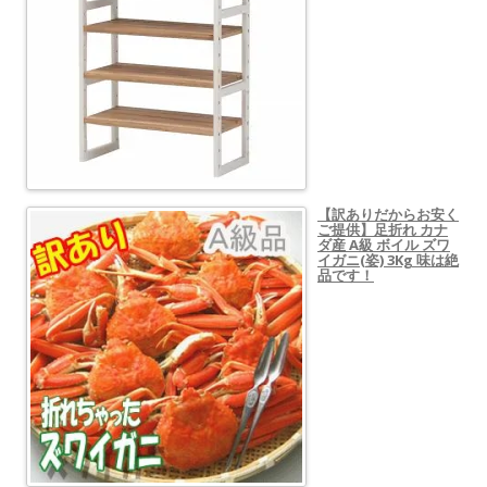
【訳ありだからお安く
ご提供】足折れ カナ
ダ産 A級 ボイル ズワ
イガニ(姿) 3Kg 味は絶
品です！