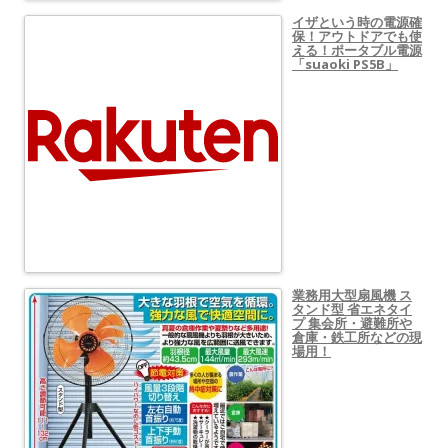
イザという時の電源確
保！アウトドアでも使
える！ポータブル電源
「suaoki PS5B」
業務用大型扇風機 ス
タンド型 省エネタイ
プ 集会所・避難所や
倉庫・鉄工所などの現
場用！