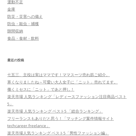
運動不足
金庫
防災・災害への備え
防虫・殺虫・捕獲
隙間収納
食品・食材・飲料
最近の投稿
七五三、主役は実はママです！ママスーツ売れ筋ご紹介。
寒くなりましたね～可愛い大人女子に「ニット」売れてます。
働くミセスに「ニット」であと押し！
楽天市場 人気ランキング「レディースファッション注目商品ベスト
5」
楽天市場 人気ランキング ベスト5 「総合ランキング」
フリーランスもありだと思う！「マッチング案件情報サイト
techcareer.freelance」
楽天市場人気ランキング ベスト5「男性ファッション編」