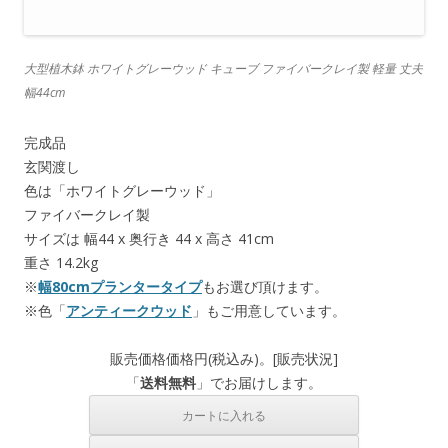
大型植木鉢 ホワイトグレーウッド キューブ ファイバークレイ製 軽量 丈夫
幅44cm
完成品
玄関渡し
色は「ホワイトグレーウッド」
ファイバークレイ製
サイズは 幅44 x 奥行き 44 x 高さ 41cm
重さ 14.2kg
※
幅80cmプランタータイプ
もお選び頂けます。
※色「
アンティークウッド
」もご用意しています。
販売価格
価格
円(税込み)。[
販売状況
]
「
送料無料
」でお届けします。