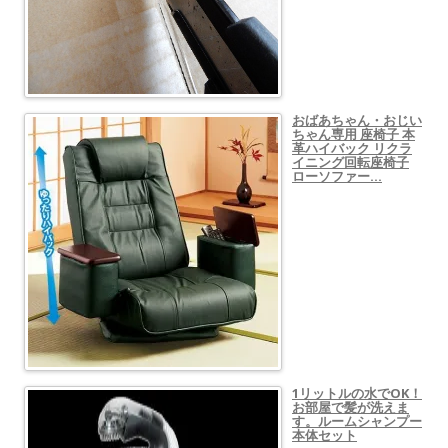
おばあちゃん・おじい
ちゃん専用 座椅子 本
革ハイバック リクラ
イニング回転座椅子
ローソファー…
1リットルの水でOK！
お部屋で髪が洗えま
す。ルームシャンプー
本体セット