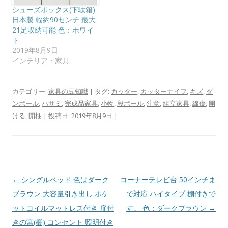
シューズボックス(下駄箱)
日本製 幅約90センチ 最大
21足収納可能 色：ホワイ
ト
2019年8月9日
インテリア・家具
カテゴリー:
家具の豆知識
| タグ:
カッター
,
カッターナイフ
,
キズ
,
ダ
ンボール
,
ハサミ
,
完成品家具
,
小物
,
段ボール
,
注意
,
組立家具
,
線傷
,
開
ける
,
開梱
| 投稿日:
2019年8月9日
|
投
←
シングルベッド 色はダーク
コーナーテレビ台 50インチま
稿
ブラウン 大容量引き出し ポケ
で対応 ハイタイプ 棚付きで
ナ
ットコイルマットレス付き 扉付
す。 色：ダークブラウン
→
ビ
きの宮(棚) コンセント 照明付き