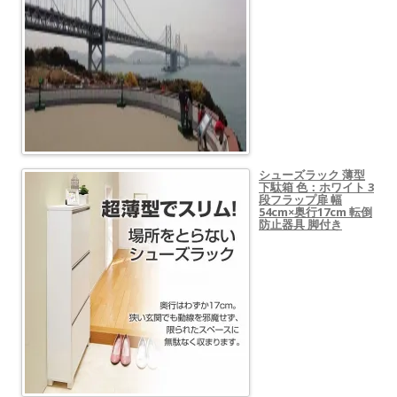
シューズラック 薄型
下駄箱 色：ホワイト 3
段フラップ扉 幅
54cm×奥行17cm 転倒
防止器具 脚付き