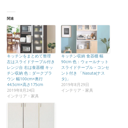
関連
キッチンをまとめて整理
キッチン収納 食器棚 幅
左はスライドテーブル付き
90cm 色：ウォールナット
レンジ台 右は食器棚 キッ
スライドテーブル・コンセ
チン収納 色：ダークブラ
ント付き 「Nasuta(ナス
ウン 幅100cm×奥行
タ)」
44.5cm×高さ175cm
2019年8月29日
2019年8月24日
インテリア・家具
インテリア・家具