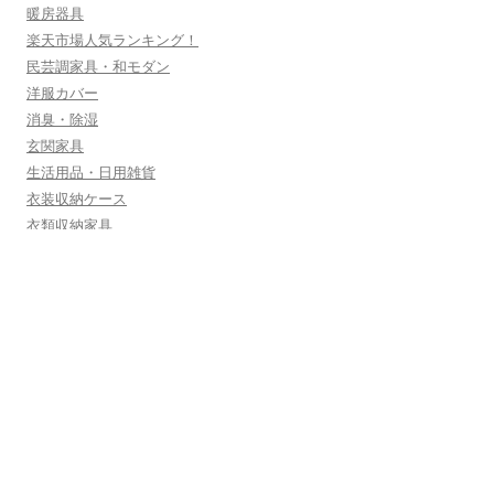
暖房器具
楽天市場人気ランキング！
民芸調家具・和モダン
洋服カバー
消臭・除湿
玄関家具
生活用品・日用雑貨
衣装収納ケース
衣類収納家具
訳あり
調理器具
転職・副業・フリーランス
運動不足
金庫
防災・災害への備え
防虫・殺虫・捕獲
隙間収納
食品・食材・飲料