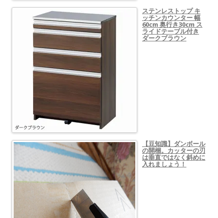
ステンレストップ キ
ッチンカウンター 幅
60cm 奥行き30cm ス
ライドテーブル付き
ダークブラウン
【豆知識】ダンボール
の開梱。カッターの刃
は垂直ではなく斜めに
入れましょう！