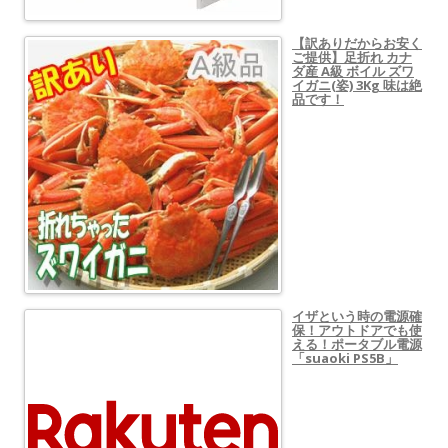
【訳ありだからお安く
ご提供】足折れ カナ
ダ産 A級 ボイル ズワ
イガニ(姿) 3Kg 味は絶
品です！
イザという時の電源確
保！アウトドアでも使
える！ポータブル電源
「suaoki PS5B」