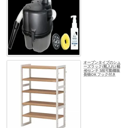
オープンタイプのシュ
ーズラック(靴入れ) 幅
40センチ 5段可動棚板
長物OK フック付き