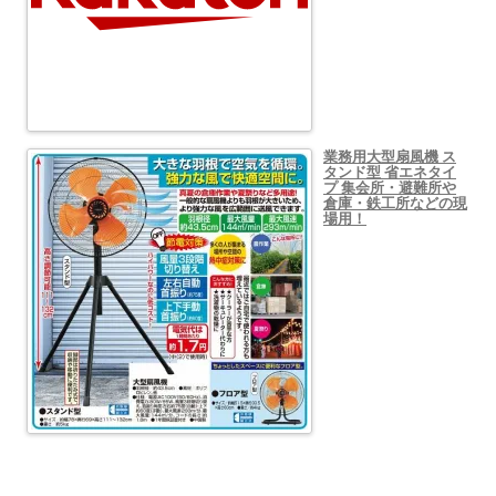
業務用大型扇風機 ス
タンド型 省エネタイ
プ 集会所・避難所や
倉庫・鉄工所などの現
場用！