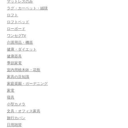
マットレスのみ
ラグ・カーペット・絨毯
ロフト
ロフトベッド
ローボード
ワンセグTV
介護用品・機器
健康・ダイエット
健康器具
季節家電
室内用植木鉢・花瓶
家具の豆知識
家庭菜園・ガーデニング
家電
寝具
小型カメラ
文具・オフィス家具
旅行カバン
日用雑貨