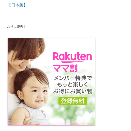
ゲ
【日本製】
ー
シ
お得に楽天！
ョ
ン