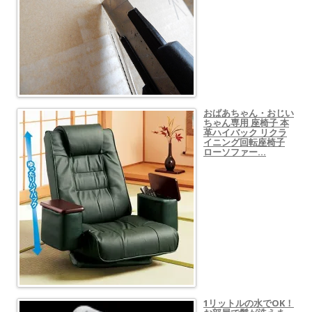
おばあちゃん・おじい
ちゃん専用 座椅子 本
革ハイバック リクラ
イニング回転座椅子
ローソファー…
1リットルの水でOK！