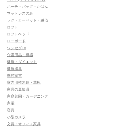
ポーチ・バッグ・かばん
マットレスのみ
ラグ・カーペット・絨毯
ロフト
ロフトベッド
ローボード
ワンセグTV
介護用品・機器
健康・ダイエット
健康器具
季節家電
室内用植木鉢・花瓶
家具の豆知識
家庭菜園・ガーデニング
家電
寝具
小型カメラ
文具・オフィス家具