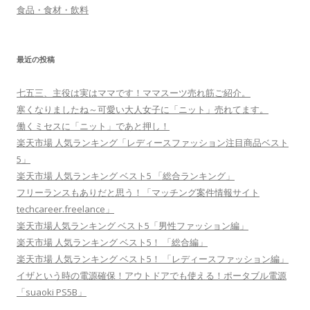
食品・食材・飲料
最近の投稿
七五三、主役は実はママです！ママスーツ売れ筋ご紹介。
寒くなりましたね～可愛い大人女子に「ニット」売れてます。
働くミセスに「ニット」であと押し！
楽天市場 人気ランキング「レディースファッション注目商品ベスト
5」
楽天市場 人気ランキング ベスト5 「総合ランキング」
フリーランスもありだと思う！「マッチング案件情報サイト
techcareer.freelance」
楽天市場人気ランキング ベスト5「男性ファッション編」
楽天市場 人気ランキング ベスト5！ 「総合編」
楽天市場 人気ランキング ベスト5！ 「レディースファッション編」
イザという時の電源確保！アウトドアでも使える！ポータブル電源
「suaoki PS5B」