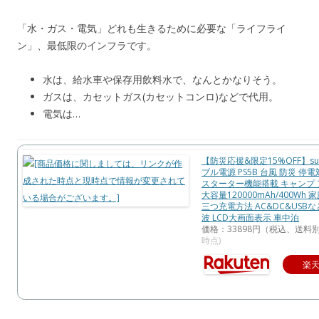
「水・ガス・電気」どれも生きるために必要な「ライフライ
ン」、最低限のインフラです。
水は、給水車や保存用飲料水で、なんとかなりそう。
ガスは、カセットガス(カセットコンロ)などで代用。
電気は…
【防災応援&限定15%OFF】sua
ブル電源 PS5B 台風 防災 停
スターター機能搭載 キャンプ
大容量120000mAh/400Wh
三つ充電方法 AC&DC&USB
波 LCD大画面表示 車中泊
価格：33898円（税込、送料別
時点)
楽