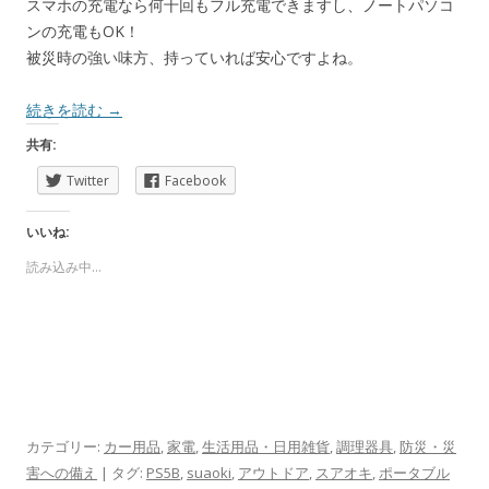
スマホの充電なら何十回もフル充電できますし、ノートパソコ
ンの充電もOK！
被災時の強い味方、持っていれば安心ですよね。
続きを読む
→
共有:
Twitter
Facebook
いいね:
読み込み中...
カテゴリー:
カー用品
,
家電
,
生活用品・日用雑貨
,
調理器具
,
防災・災
害への備え
| タグ:
PS5B
,
suaoki
,
アウトドア
,
スアオキ
,
ポータブル