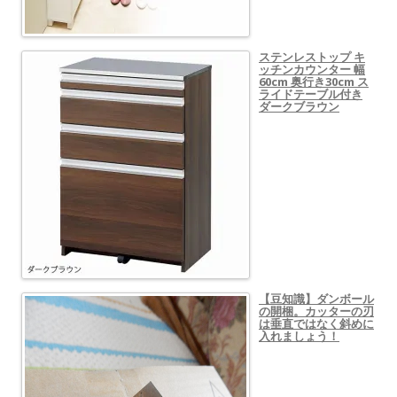
ステンレストップ キ
ッチンカウンター 幅
60cm 奥行き30cm ス
ライドテーブル付き
ダークブラウン
【豆知識】ダンボール
の開梱。カッターの刃
は垂直ではなく斜めに
入れましょう！