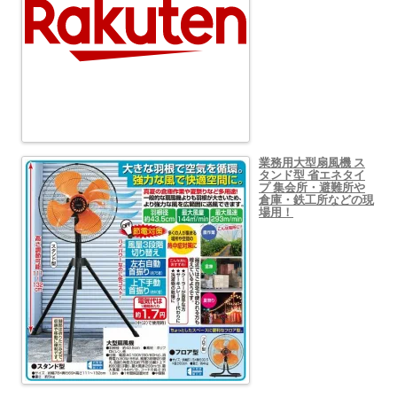
業務用大型扇風機 ス
タンド型 省エネタイ
プ 集会所・避難所や
倉庫・鉄工所などの現
場用！