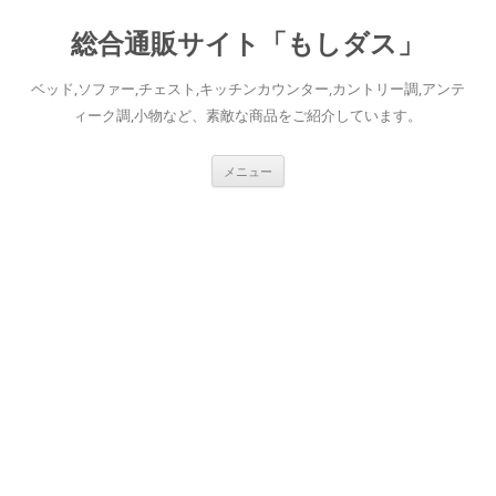
総合通販サイト「もしダス」
ベッド,ソファー,チェスト,キッチンカウンター,カントリー調,アンテ
ィーク調,小物など、素敵な商品をご紹介しています。
コ
メニュー
ン
テ
ン
ツ
へ
ス
キ
ッ
プ