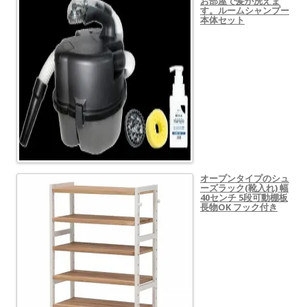
お部屋で髪が洗えま
す。ルームシャンプー
本体セット
オープンタイプのシュ
ーズラック(靴入れ) 幅
40センチ 5段可動棚板
長物OK フック付き