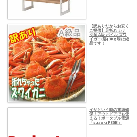
【訳ありだからお安く
ご提供】足折れ カナ
ダ産 A級 ボイル ズワ
イガニ(姿) 3Kg 味は絶
品です！
イザという時の電源確
保！アウトドアでも使
える！ポータブル電源
「suaoki PS5B」