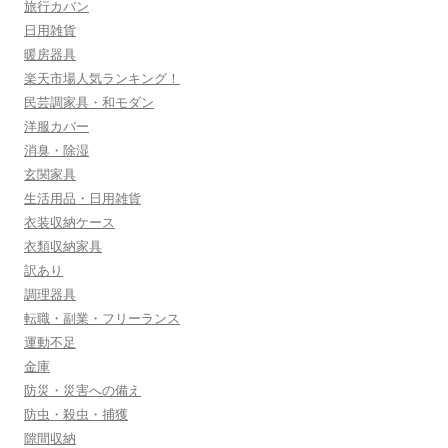
旅行カバン
日用雑貨
暖房器具
楽天市場人気ランキング！
民芸調家具・和モダン
洋服カバー
消臭・除湿
玄関家具
生活用品・日用雑貨
衣装収納ケース
衣類収納家具
訳あり
調理器具
転職・副業・フリーランス
運動不足
金庫
防災・災害への備え
防虫・殺虫・捕獲
隙間収納