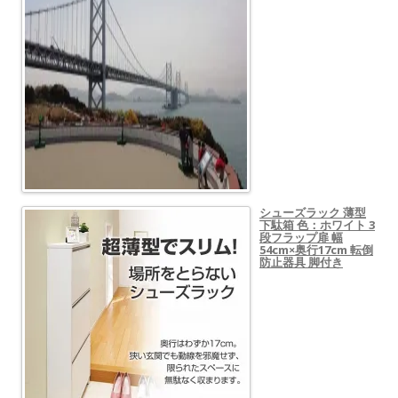
シューズラック 薄型
下駄箱 色：ホワイト 3
段フラップ扉 幅
54cm×奥行17cm 転倒
防止器具 脚付き