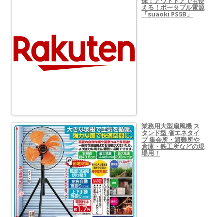
保！アウトドアでも使
える！ポータブル電源
「suaoki PS5B」
業務用大型扇風機 ス
タンド型 省エネタイ
プ 集会所・避難所や
倉庫・鉄工所などの現
場用！