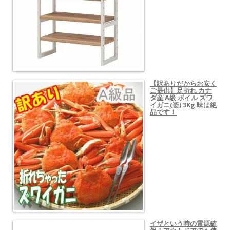
【訳ありだからお安く
ご提供】足折れ カナ
ダ産 A級 ボイル ズワ
イガニ(姿) 3Kg 味は絶
品です！
イザという時の電源確