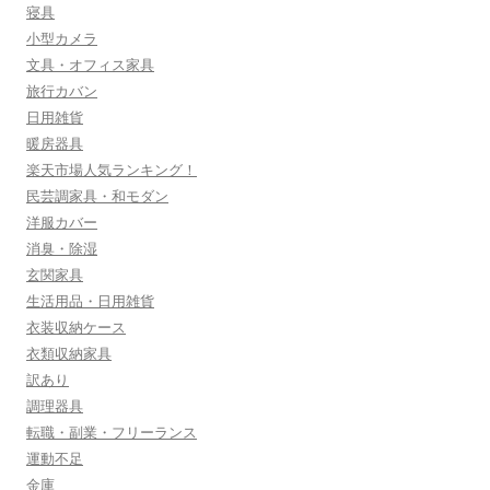
寝具
小型カメラ
文具・オフィス家具
旅行カバン
日用雑貨
暖房器具
楽天市場人気ランキング！
民芸調家具・和モダン
洋服カバー
消臭・除湿
玄関家具
生活用品・日用雑貨
衣装収納ケース
衣類収納家具
訳あり
調理器具
転職・副業・フリーランス
運動不足
金庫