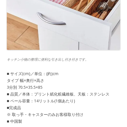
キッチン小物の整理に便利な引き出し付き付きです。
■ サイズ(cm)／単位：(約)cm
タイプ 幅×奥行×高さ
3分別 70.5×35.5×85
■ 品質／本体：プリント紙化粧繊維板、天板：ステンレス
■ ペール容量：14リットル(1個あたり)
■完成品
※ 取っ手・キャスターのみお客様取り付け
■ 中国製