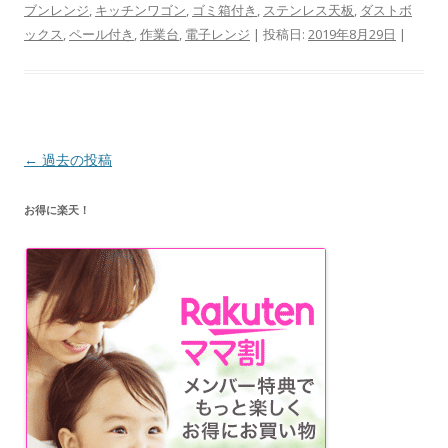
ブンレンジ
,
キッチンワゴン
,
ゴミ箱付き
,
ステンレス天板
,
ダストボ
ックス
,
ペール付き
,
作業台
,
電子レンジ
| 投稿日:
2019年8月29日
|
投
←
過去の投稿
稿
お得に楽天！
ナ
ビ
ゲ
ー
シ
ョ
ン