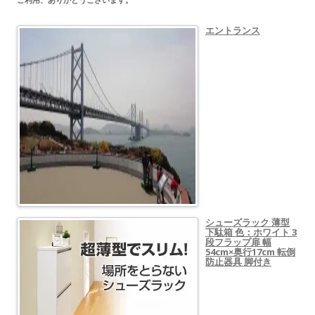
エントランス
シューズラック 薄型
下駄箱 色：ホワイト 3
段フラップ扉 幅
54cm×奥行17cm 転倒
防止器具 脚付き