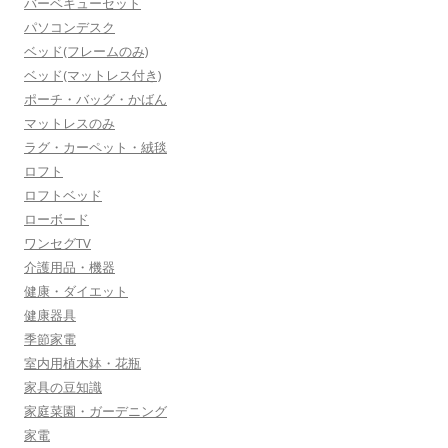
バーベキューセット
パソコンデスク
ベッド(フレームのみ)
ベッド(マットレス付き)
ポーチ・バッグ・かばん
マットレスのみ
ラグ・カーペット・絨毯
ロフト
ロフトベッド
ローボード
ワンセグTV
介護用品・機器
健康・ダイエット
健康器具
季節家電
室内用植木鉢・花瓶
家具の豆知識
家庭菜園・ガーデニング
家電