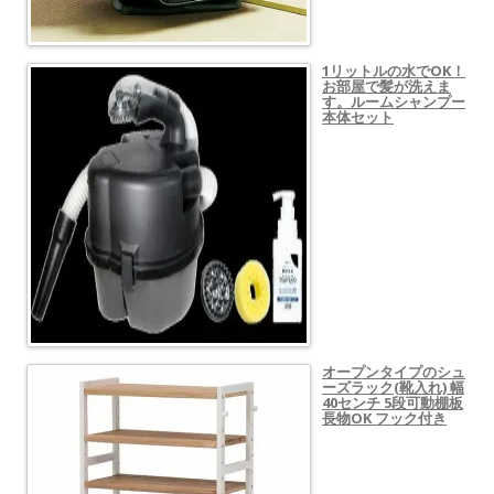
1リットルの水でOK！
お部屋で髪が洗えま
す。ルームシャンプー
本体セット
オープンタイプのシュ
ーズラック(靴入れ) 幅
40センチ 5段可動棚板
長物OK フック付き