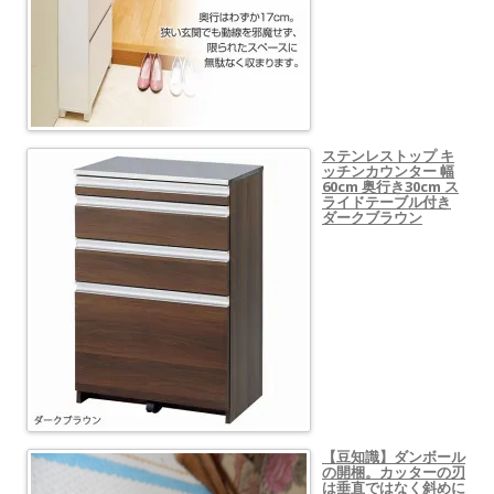
ステンレストップ キ
ッチンカウンター 幅
60cm 奥行き30cm ス
ライドテーブル付き
ダークブラウン
【豆知識】ダンボール
の開梱。カッターの刃
は垂直ではなく斜めに