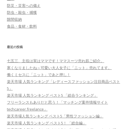
防災・災害への備え
防虫・殺虫・捕獲
隙間収納
食品・食材・飲料
最近の投稿
七五三、主役は実はママです！ママスーツ売れ筋ご紹介。
寒くなりましたね～可愛い大人女子に「ニット」売れてます。
働くミセスに「ニット」であと押し！
楽天市場 人気ランキング「レディースファッション注目商品ベスト
5」
楽天市場 人気ランキング ベスト5 「総合ランキング」
フリーランスもありだと思う！「マッチング案件情報サイト
techcareer.freelance」
楽天市場人気ランキング ベスト5「男性ファッション編」
楽天市場 人気ランキング ベスト5！ 「総合編」