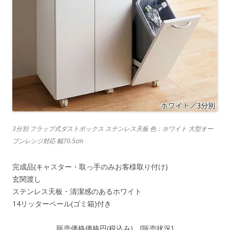
3分別 フラップ式ダストボックス ステンレス天板 色：ホワイト 大型オー
ブンレンジ対応 幅70.5cm
完成品(キャスター・取っ手のみお客様取り付け)
玄関渡し
ステンレス天板・清潔感のあるホワイト
14リッターペール(ゴミ箱)付き
販売価格
価格
円(税込み)。[
販売状況
]