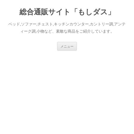
総合通販サイト「もしダス」
ベッド,ソファー,チェスト,キッチンカウンター,カントリー調,アンテ
ィーク調,小物など、素敵な商品をご紹介しています。
コ
メニュー
ン
テ
ン
ツ
へ
ス
キ
ッ
プ