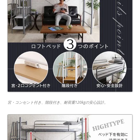
宮・コンセント付き、階段付き、耐荷重120kgの安心設計。