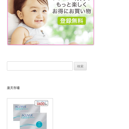
検
索:
楽天市場