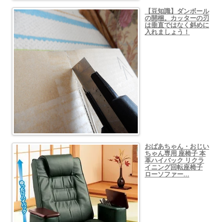
【豆知識】ダンボール
の開梱。カッターの刃
は垂直ではなく斜めに
入れましょう！
おばあちゃん・おじい
ちゃん専用 座椅子 本
革ハイバック リクラ
イニング回転座椅子
ローソファー…