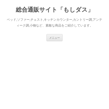
総合通販サイト「もしダス」
ベッド,ソファー,チェスト,キッチンカウンター,カントリー調,アンテ
ィーク調,小物など、素敵な商品をご紹介しています。
コ
メニュー
ン
テ
ン
ツ
へ
ス
キ
ッ
プ