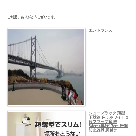
ご利用、ありがとうございます。
エントランス
シューズラック 薄型
下駄箱 色：ホワイト 3
段フラップ扉 幅
54cm×奥行17cm 転倒
防止器具 脚付き