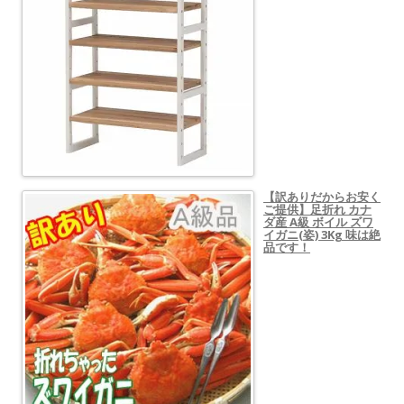
【訳ありだからお安く
ご提供】足折れ カナ
ダ産 A級 ボイル ズワ
イガニ(姿) 3Kg 味は絶
品です！