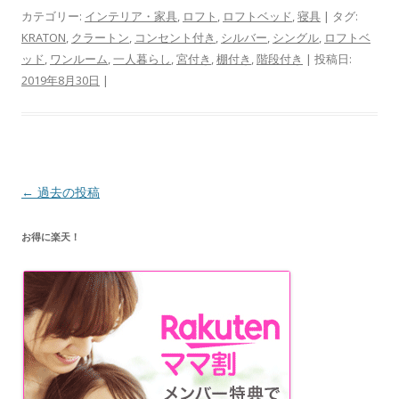
カテゴリー:
インテリア・家具
,
ロフト
,
ロフトベッド
,
寝具
| タグ:
KRATON
,
クラートン
,
コンセント付き
,
シルバー
,
シングル
,
ロフトベ
ッド
,
ワンルーム
,
一人暮らし
,
宮付き
,
棚付き
,
階段付き
| 投稿日:
2019年8月30日
|
投
←
過去の投稿
稿
お得に楽天！
ナ
ビ
ゲ
ー
シ
ョ
ン