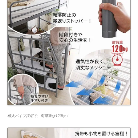
極太パイプ採用で、耐荷重は120kg！