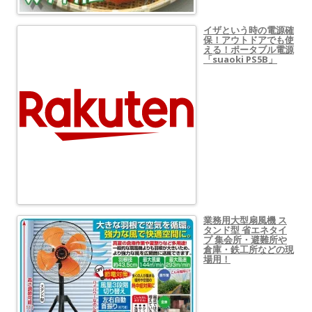
イザという時の電源確
保！アウトドアでも使
える！ポータブル電源
「suaoki PS5B」
業務用大型扇風機 ス
タンド型 省エネタイ
プ 集会所・避難所や
倉庫・鉄工所などの現
場用！