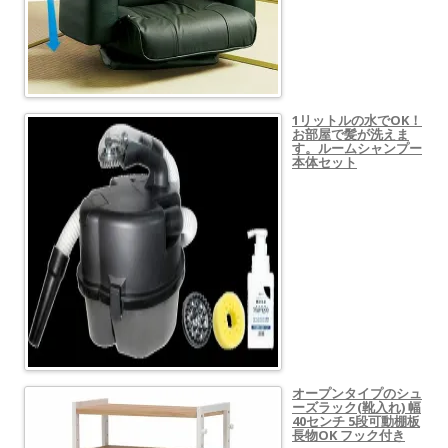
1リットルの水でOK！
お部屋で髪が洗えま
す。ルームシャンプー
本体セット
オープンタイプのシュ
ーズラック(靴入れ) 幅
40センチ 5段可動棚板
長物OK フック付き