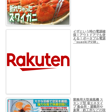
イザという時の電源確
保！アウトドアでも使
える！ポータブル電源
「suaoki PS5B」
業務用大型扇風機 ス
タンド型 省エネタイ
プ 集会所・避難所や
倉庫・鉄工所などの現