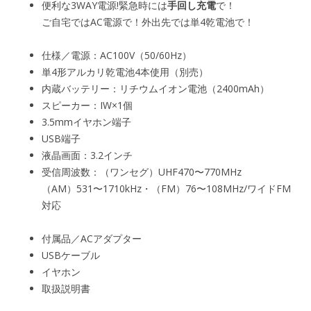
便利な3WAY電源!緊急時には
手回し充電
で！
ご自宅ではAC電源で！外出先では単4乾電池で！
仕様／電源：AC100V（50/60Hz）
単4形アルカリ乾電池4本使用（別売）
内蔵バッテリー：リチウムイオン電池（2400mAh）
スピーカー：IW×1個
3.5mmイヤホン端子
USB端子
液晶画面：3.2インチ
受信周波数：（ワンセグ）UHF470〜770MHz
（AM）531〜1710kHz・（FM）76〜108MHz/ワイドFM
対応
付属品／ACアダプター
USBケーブル
イヤホン
取扱説明書