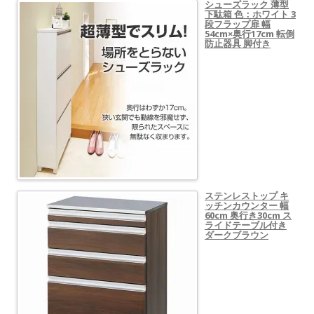
シューズラック 薄型
下駄箱 色：ホワイト 3
段フラップ扉 幅
54cm×奥行17cm 転倒
防止器具 脚付き
ステンレストップ キ
ッチンカウンター 幅
60cm 奥行き30cm ス
ライドテーブル付き
ダークブラウン