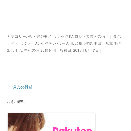
カテゴリー:
AV・デジモノ
,
ワンセグTV
,
防災・災害への備え
| タグ:
ライト
,
ラジオ
,
ワンセグテレビ
,
一人用
,
台風
,
地震
,
手回し充電
,
持ち
出し用
,
災害への備え
,
自分用
| 投稿日:
2019年9月13日
|
投
←
過去の投稿
稿
お得に楽天！
ナ
ビ
ゲ
ー