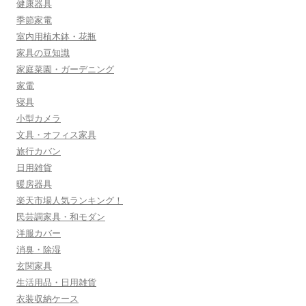
健康器具
季節家電
室内用植木鉢・花瓶
家具の豆知識
家庭菜園・ガーデニング
家電
寝具
小型カメラ
文具・オフィス家具
旅行カバン
日用雑貨
暖房器具
楽天市場人気ランキング！
民芸調家具・和モダン
洋服カバー
消臭・除湿
玄関家具
生活用品・日用雑貨
衣装収納ケース