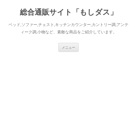
総合通販サイト「もしダス」
ベッド,ソファー,チェスト,キッチンカウンター,カントリー調,アンテ
ィーク調,小物など、素敵な商品をご紹介しています。
コ
メニュー
ン
テ
ン
ツ
へ
ス
キ
ッ
プ