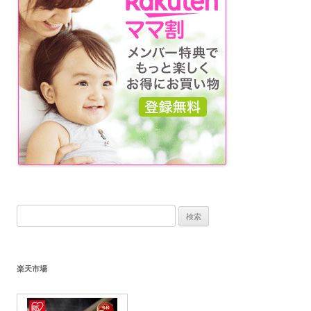
シ
ョ
ン
検
索:
楽天市場