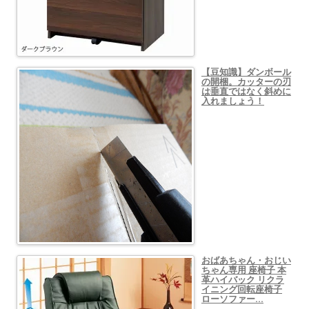
【豆知識】ダンボール
の開梱。カッターの刃
は垂直ではなく斜めに
入れましょう！
おばあちゃん・おじい
ちゃん専用 座椅子 本
革ハイバック リクラ
イニング回転座椅子
ローソファー…