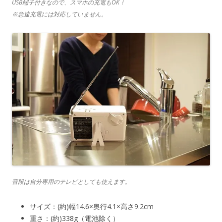
USB端子付きなので、スマホの充電もOK！
※急速充電には対応していません。
普段は自分専用のテレビとしても使えます。
サイズ：(約)幅14.6×奥行4.1×高さ9.2cm
重さ：(約)338g（電池除く）