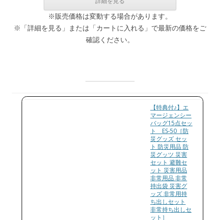
※販売価格は変動する場合があります。
※「詳細を見る」または「カートに入れる」で最新の価格をご
確認ください。
【特典付♪】エ
マージェンシー
バッグ15点セッ
ト ES-50［防
災グッズ セッ
ト 防災用品 防
災グッツ 災害
セット 避難セ
ット 災害用品
非常用品 非常
持出袋 災害グ
ッズ 非常用持
ち出しセット
非常持ち出しセ
ット］