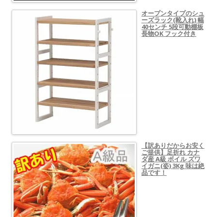
オープンタイプのシュ
ーズラック(靴入れ) 幅
40センチ 5段可動棚板
長物OK フック付き
【訳ありだからお安く
ご提供】足折れ カナ
ダ産 A級 ボイル ズワ
イガニ(姿) 3Kg 味は絶
品です！