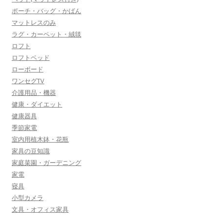
ポーチ・バッグ・かばん
マットレスのみ
ラグ・カーペット・絨毯
ロフト
ロフトベッド
ローボード
ワンセグTV
介護用品・機器
健康・ダイエット
健康器具
季節家電
室内用植木鉢・花瓶
家具の豆知識
家庭菜園・ガーデニング
家電
寝具
小型カメラ
文具・オフィス家具