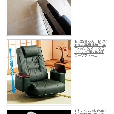
おばあちゃん・おじい
ちゃん専用 座椅子 本
革ハイバック リクラ
イニング回転座椅子
ローソファー…
1リットルの水でOK！