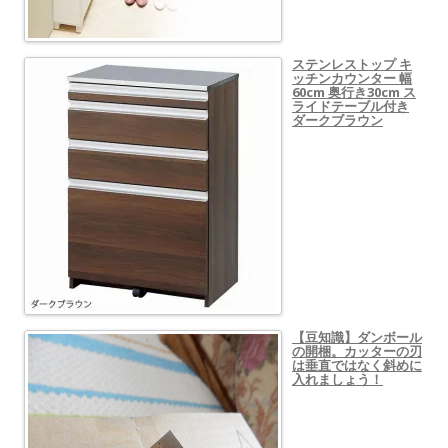
ステンレストップ キ
ッチンカウンター 幅
60cm 奥行き30cm ス
ライドテーブル付き
ダークブラウン
【豆知識】ダンボール
の開梱。カッターの刃
は垂直ではなく斜めに
入れましょう！