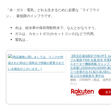
「水・ガス・電気」どれも生きるために必要な「ライフライ
ン」、最低限のインフラです。
水は、給水車や保存用飲料水で、なんとかなりそう。
ガスは、カセットガス(カセットコンロ)などで代用。
電気は…
【防災応援&限定15%OFF】sua
ブル電源 PS5B 台風 防災 停
スターター機能搭載 キャンプ
大容量120000mAh/400Wh
三つ充電方法 AC&DC&USB
波 LCD大画面表示 車中泊
価格：33898円（税込、送料別
時点)
楽