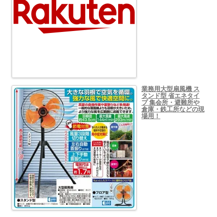
業務用大型扇風機 ス
タンド型 省エネタイ
プ 集会所・避難所や
倉庫・鉄工所などの現
場用！