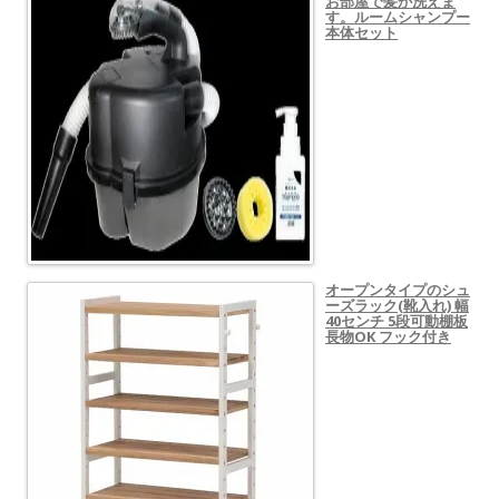
お部屋で髪が洗えま
す。ルームシャンプー
本体セット
オープンタイプのシュ
ーズラック(靴入れ) 幅
40センチ 5段可動棚板
長物OK フック付き