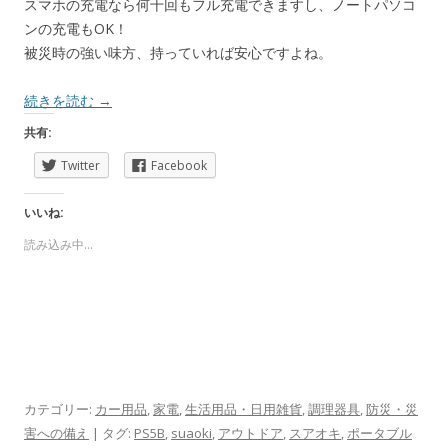
スマホの充電なら何十回もフル充電できますし、ノートパソコ
ンの充電もOK！
被災時の強い味方、持っていれば安心ですよね。
続きを読む
→
共有:
Twitter
Facebook
いいね:
読み込み中...
カテゴリー:
カー用品
,
家電
,
生活用品・日用雑貨
,
調理器具
,
防災・災
害への備え
| タグ:
PS5B
,
suaoki
,
アウトドア
,
スアオキ
,
ポータブル