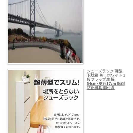
シューズラック 薄型
下駄箱 色：ホワイト 3
段フラップ扉 幅
54cm×奥行17cm 転倒
防止器具 脚付き