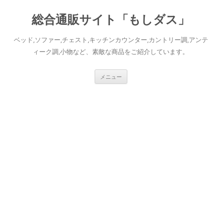
総合通販サイト「もしダス」
ベッド,ソファー,チェスト,キッチンカウンター,カントリー調,アンテ
ィーク調,小物など、素敵な商品をご紹介しています。
コ
メニュー
ン
テ
ン
ツ
へ
ス
キ
ッ
プ