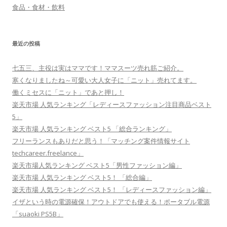
食品・食材・飲料
最近の投稿
七五三、主役は実はママです！ママスーツ売れ筋ご紹介。
寒くなりましたね～可愛い大人女子に「ニット」売れてます。
働くミセスに「ニット」であと押し！
楽天市場 人気ランキング「レディースファッション注目商品ベスト
5」
楽天市場 人気ランキング ベスト5 「総合ランキング」
フリーランスもありだと思う！「マッチング案件情報サイト
techcareer.freelance」
楽天市場人気ランキング ベスト5「男性ファッション編」
楽天市場 人気ランキング ベスト5！ 「総合編」
楽天市場 人気ランキング ベスト5！ 「レディースファッション編」
イザという時の電源確保！アウトドアでも使える！ポータブル電源
「suaoki PS5B」