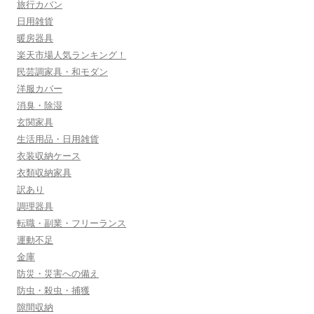
旅行カバン
日用雑貨
暖房器具
楽天市場人気ランキング！
民芸調家具・和モダン
洋服カバー
消臭・除湿
玄関家具
生活用品・日用雑貨
衣装収納ケース
衣類収納家具
訳あり
調理器具
転職・副業・フリーランス
運動不足
金庫
防災・災害への備え
防虫・殺虫・捕獲
隙間収納