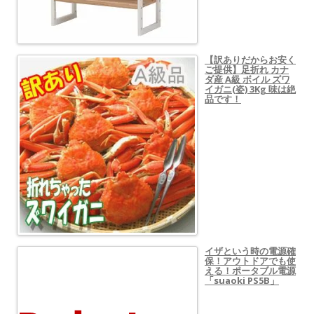
【訳ありだからお安く
ご提供】足折れ カナ
ダ産 A級 ボイル ズワ
イガニ(姿) 3Kg 味は絶
品です！
イザという時の電源確
保！アウトドアでも使
える！ポータブル電源
「suaoki PS5B」