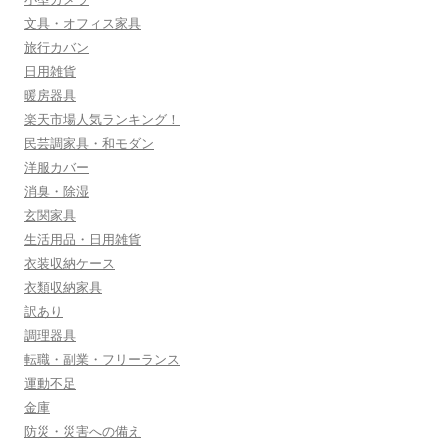
文具・オフィス家具
旅行カバン
日用雑貨
暖房器具
楽天市場人気ランキング！
民芸調家具・和モダン
洋服カバー
消臭・除湿
玄関家具
生活用品・日用雑貨
衣装収納ケース
衣類収納家具
訳あり
調理器具
転職・副業・フリーランス
運動不足
金庫
防災・災害への備え