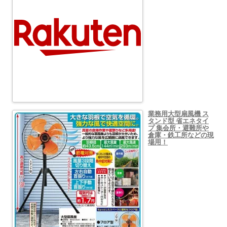
業務用大型扇風機 ス
タンド型 省エネタイ
プ 集会所・避難所や
倉庫・鉄工所などの現
場用！