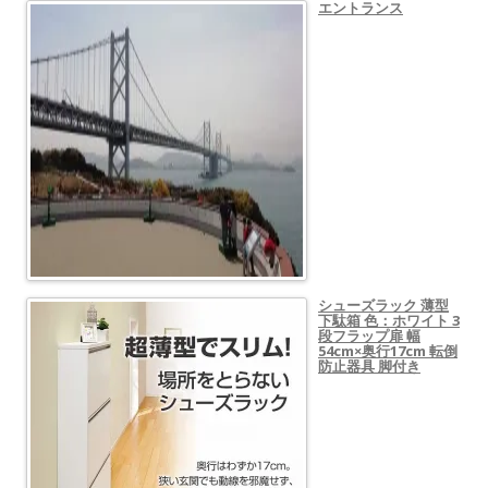
エントランス
シューズラック 薄型
下駄箱 色：ホワイト 3
段フラップ扉 幅
54cm×奥行17cm 転倒
防止器具 脚付き