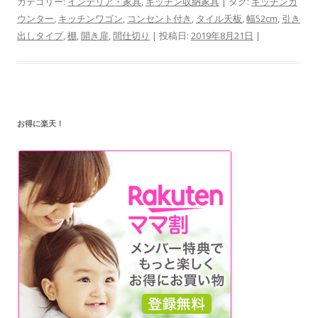
カテゴリー:
インテリア・家具
,
キッチン収納家具
| タグ:
キッチンカ
ウンター
,
キッチンワゴン
,
コンセント付き
,
タイル天板
,
幅52cm
,
引き
出しタイプ
,
棚
,
開き扉
,
間仕切り
| 投稿日:
2019年8月21日
|
お得に楽天！