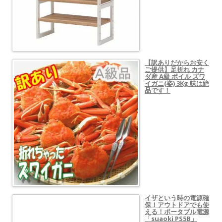
【訳ありだからお安く
ご提供】足折れ カナ
ダ産 A級 ボイル ズワ
イガニ(姿) 3Kg 味は絶
品です！
イザという時の電源確
保！アウトドアでも使
える！ポータブル電源
「suaoki PS5B」