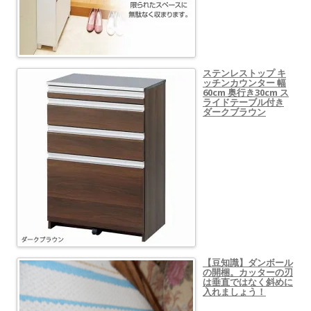
ステンレストップ キ
ッチンカウンター 幅
60cm 奥行き30cm ス
ライドテーブル付き
ダークブラウン
【豆知識】ダンボール
の開梱。カッターの刃
は垂直ではなく斜めに
入れましょう！