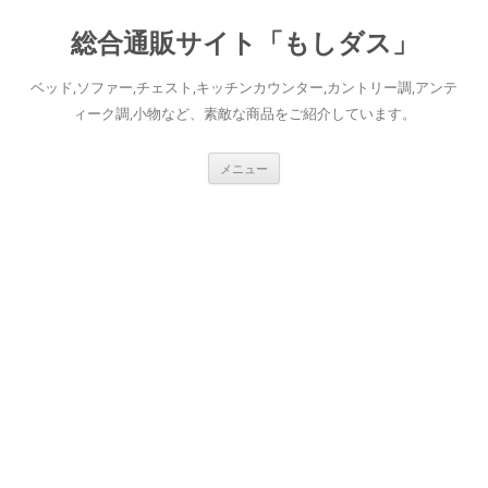
総合通販サイト「もしダス」
ベッド,ソファー,チェスト,キッチンカウンター,カントリー調,アンテ
ィーク調,小物など、素敵な商品をご紹介しています。
コ
メニュー
ン
テ
ン
ツ
へ
ス
キ
ッ
プ