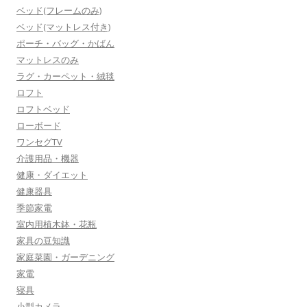
ベッド(フレームのみ)
ベッド(マットレス付き)
ポーチ・バッグ・かばん
マットレスのみ
ラグ・カーペット・絨毯
ロフト
ロフトベッド
ローボード
ワンセグTV
介護用品・機器
健康・ダイエット
健康器具
季節家電
室内用植木鉢・花瓶
家具の豆知識
家庭菜園・ガーデニング
家電
寝具
小型カメラ