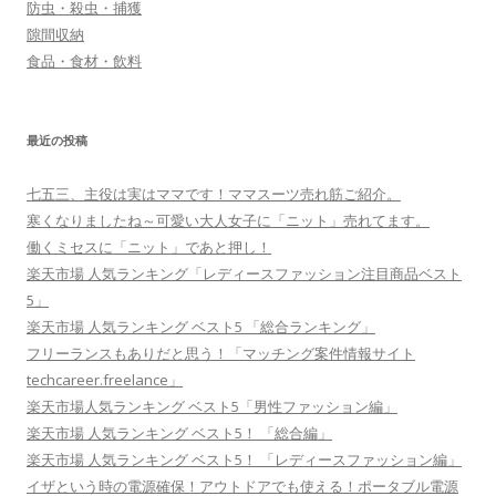
防虫・殺虫・捕獲
隙間収納
食品・食材・飲料
最近の投稿
七五三、主役は実はママです！ママスーツ売れ筋ご紹介。
寒くなりましたね～可愛い大人女子に「ニット」売れてます。
働くミセスに「ニット」であと押し！
楽天市場 人気ランキング「レディースファッション注目商品ベスト
5」
楽天市場 人気ランキング ベスト5 「総合ランキング」
フリーランスもありだと思う！「マッチング案件情報サイト
techcareer.freelance」
楽天市場人気ランキング ベスト5「男性ファッション編」
楽天市場 人気ランキング ベスト5！ 「総合編」
楽天市場 人気ランキング ベスト5！ 「レディースファッション編」
イザという時の電源確保！アウトドアでも使える！ポータブル電源