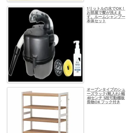
1リットルの水でOK！
お部屋で髪が洗えま
す。ルームシャンプー
本体セット
オープンタイプのシュ
ーズラック(靴入れ) 幅
40センチ 5段可動棚板
長物OK フック付き