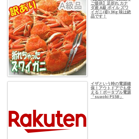
ご提供】足折れ カナ
ダ産 A級 ボイル ズワ
イガニ(姿) 3Kg 味は絶
品です！
イザという時の電源確
保！アウトドアでも使
える！ポータブル電源
「suaoki PS5B」