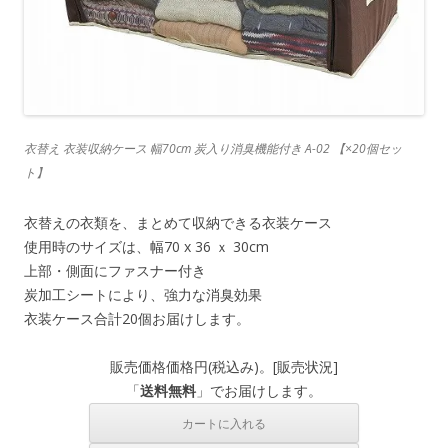
衣替え 衣装収納ケース 幅70cm 炭入り消臭機能付き A-02 【×20個セッ
ト】
衣替えの衣類を、まとめて収納できる衣装ケース
使用時のサイズは、幅70 x 36 ｘ 30cm
上部・側面にファスナー付き
炭加工シートにより、強力な消臭効果
衣装ケース合計20個お届けします。
販売価格
価格
円(税込み)。[
販売状況
]
「
送料無料
」でお届けします。