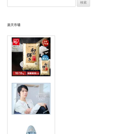
検
索:
楽天市場