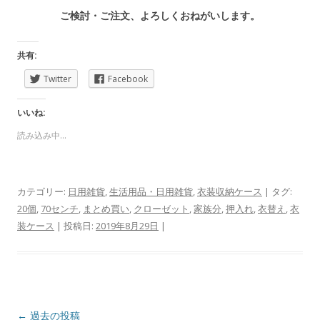
ご検討・ご注文、よろしくおねがいします。
共有:
Twitter
Facebook
いいね:
読み込み中...
カテゴリー:
日用雑貨
,
生活用品・日用雑貨
,
衣装収納ケース
| タグ:
20個
,
70センチ
,
まとめ買い
,
クローゼット
,
家族分
,
押入れ
,
衣替え
,
衣
装ケース
| 投稿日:
2019年8月29日
|
投
←
過去の投稿