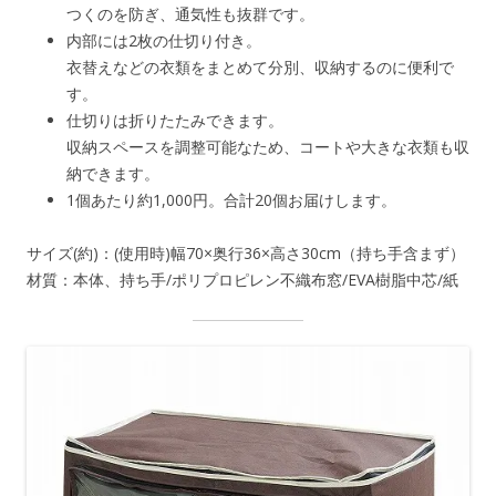
つくのを防ぎ、通気性も抜群です。
内部には2枚の仕切り付き。
衣替えなどの衣類をまとめて分別、収納するのに便利で
す。
仕切りは折りたたみできます。
収納スペースを調整可能なため、コートや大きな衣類も収
納できます。
1個あたり約1,000円。合計20個お届けします。
サイズ(約)：(使用時)幅70×奥行36×高さ30cm（持ち手含まず）
材質：本体、持ち手/ポリプロピレン不織布窓/EVA樹脂中芯/紙