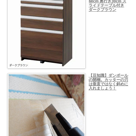
60cm 奥行き30cm ス
ライドテーブル付き
ダークブラウン
【豆知識】ダンボール
の開梱。カッターの刃
は垂直ではなく斜めに
入れましょう！