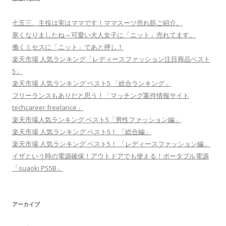
七五三、主役は実はママです！ママスーツ売れ筋ご紹介。
寒くなりましたね～可愛い大人女子に「ニット」売れてます。
働くミセスに「ニット」であと押し！
楽天市場 人気ランキング「レディースファッション注目商品ベスト
5」
楽天市場 人気ランキング ベスト5 「総合ランキング」
フリーランスもありだと思う！「マッチング案件情報サイト
techcareer.freelance」
楽天市場人気ランキング ベスト5「男性ファッション編」
楽天市場 人気ランキング ベスト5！ 「総合編」
楽天市場 人気ランキング ベスト5！ 「レディースファッション編」
イザという時の電源確保！アウトドアでも使える！ポータブル電源
「suaoki PS5B」
アーカイブ