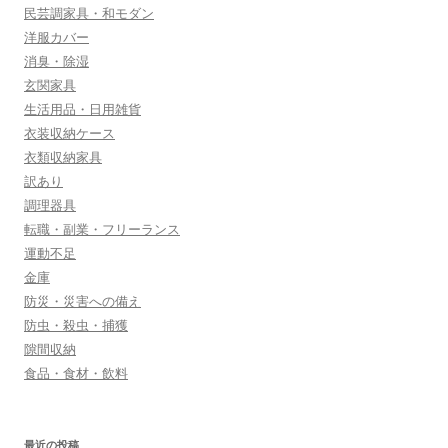
民芸調家具・和モダン
洋服カバー
消臭・除湿
玄関家具
生活用品・日用雑貨
衣装収納ケース
衣類収納家具
訳あり
調理器具
転職・副業・フリーランス
運動不足
金庫
防災・災害への備え
防虫・殺虫・捕獲
隙間収納
食品・食材・飲料
最近の投稿