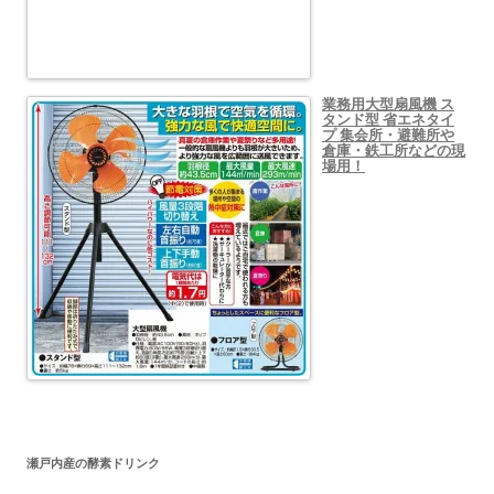
業務用大型扇風機 ス
タンド型 省エネタイ
プ 集会所・避難所や
倉庫・鉄工所などの現
場用！
瀬戸内産の酵素ドリンク