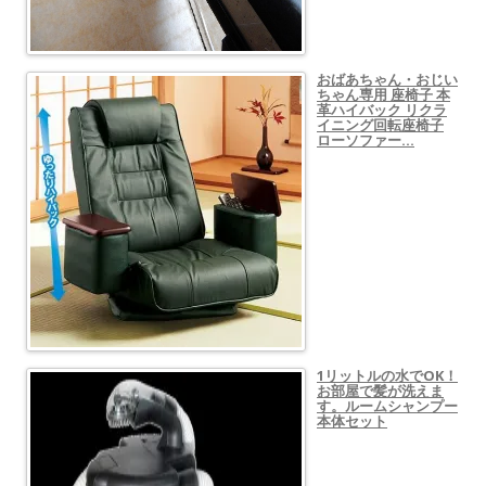
おばあちゃん・おじい
ちゃん専用 座椅子 本
革ハイバック リクラ
イニング回転座椅子
ローソファー…
1リットルの水でOK！
お部屋で髪が洗えま
す。ルームシャンプー
本体セット