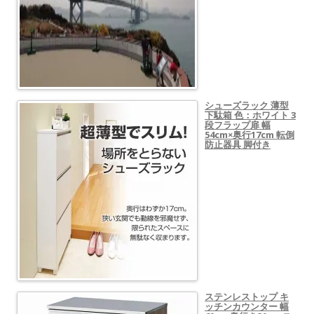
シューズラック 薄型
下駄箱 色：ホワイト 3
段フラップ扉 幅
54cm×奥行17cm 転倒
防止器具 脚付き
ステンレストップ キ
ッチンカウンター 幅