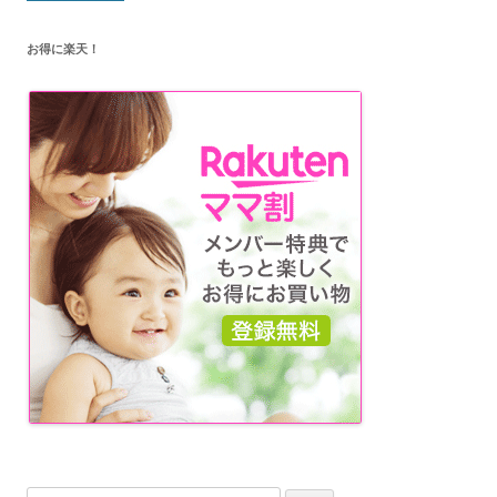
稿
お得に楽天！
ナ
ビ
ゲ
ー
シ
ョ
ン