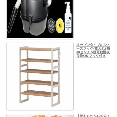
オープンタイプのシュ
ーズラック(靴入れ) 幅
40センチ 5段可動棚板
長物OK フック付き
【訳ありだからお安く