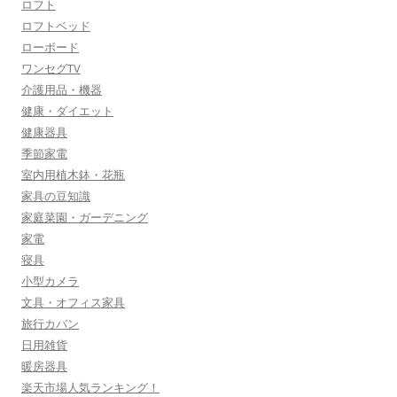
ロフト
ロフトベッド
ローボード
ワンセグTV
介護用品・機器
健康・ダイエット
健康器具
季節家電
室内用植木鉢・花瓶
家具の豆知識
家庭菜園・ガーデニング
家電
寝具
小型カメラ
文具・オフィス家具
旅行カバン
日用雑貨
暖房器具
楽天市場人気ランキング！