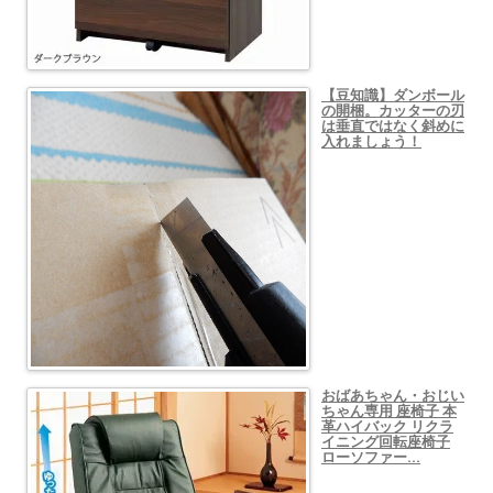
【豆知識】ダンボール
の開梱。カッターの刃
は垂直ではなく斜めに
入れましょう！
おばあちゃん・おじい
ちゃん専用 座椅子 本
革ハイバック リクラ
イニング回転座椅子
ローソファー…