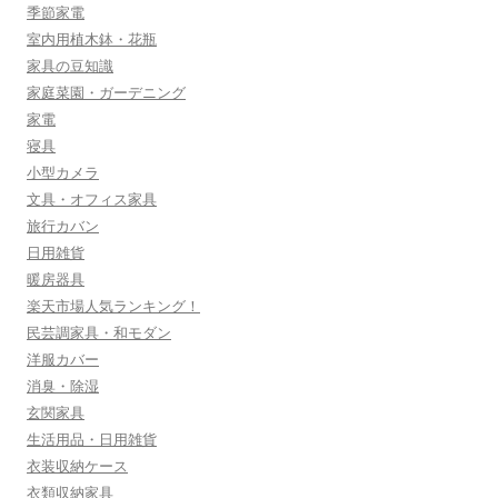
季節家電
室内用植木鉢・花瓶
家具の豆知識
家庭菜園・ガーデニング
家電
寝具
小型カメラ
文具・オフィス家具
旅行カバン
日用雑貨
暖房器具
楽天市場人気ランキング！
民芸調家具・和モダン
洋服カバー
消臭・除湿
玄関家具
生活用品・日用雑貨
衣装収納ケース
衣類収納家具