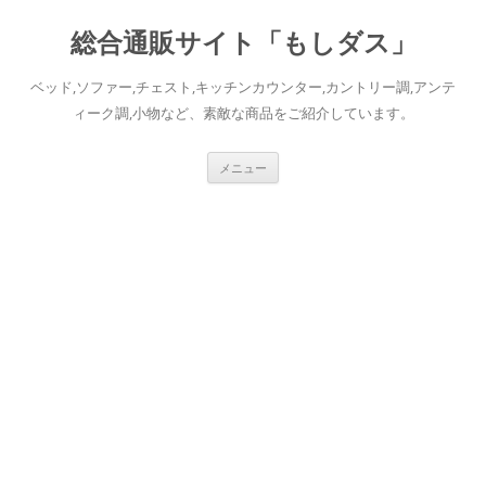
総合通販サイト「もしダス」
ベッド,ソファー,チェスト,キッチンカウンター,カントリー調,アンテ
ィーク調,小物など、素敵な商品をご紹介しています。
コ
メニュー
ン
テ
ン
ツ
へ
ス
キ
ッ
プ