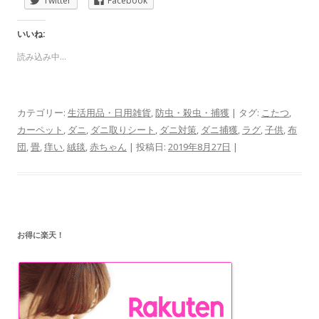
Twitter
Facebook
いいね:
読み込み中...
カテゴリー:
生活用品・日用雑貨
,
防虫・殺虫・捕獲
| タグ:
こたつ
,
カーペット
,
ダニ
,
ダニ取りシート
,
ダニ対策
,
ダニ捕獲
,
ラグ
,
子供
,
布
団
,
畳
,
痒い
,
絨毯
,
赤ちゃん
| 投稿日:
2019年8月27日
|
お得に楽天！