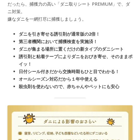
だったら、捕獲力の高い「ダニ取りシート PREMIUM」で、ダ
ニ対策。
嫌なダニを一網打尽に捕獲しましょう。
ダニを引き寄せる誘引剤が通常版の2倍！
第三者機関において捕獲検査を実施済！
ダニが集まる場所に置くだけの新タイプのダニシート
誘引剤と粘着テープによりダニをおびき寄せ、そのままポ
イッ！
日付シール付きだから交換時期もひと目でわかる！
オールシーズン対応だから１年中使える
殺虫剤を使わないので、赤ちゃんやペットにも安心