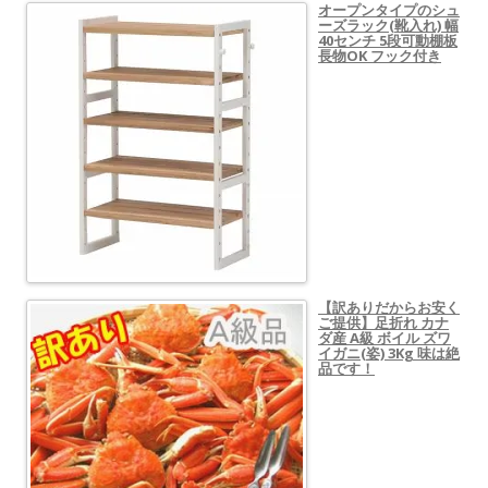
オープンタイプのシュ
ーズラック(靴入れ) 幅
40センチ 5段可動棚板
長物OK フック付き
【訳ありだからお安く
ご提供】足折れ カナ
ダ産 A級 ボイル ズワ
イガニ(姿) 3Kg 味は絶
品です！