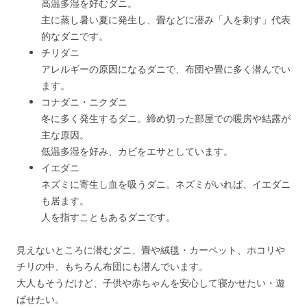
高温多湿を好むダニ。
主に蒸し暑い夏に発生し、畳などに潜み「人を刺す」代表
的なダニです。
チリダニ
アレルギーの原因になるダニで、布団や畳に多く潜んでい
ます。
コナダニ・ニクダニ
冬に多く発生するダニ。締め切った部屋での暖房や結露が
主な原因。
低温多湿を好み、カビをエサとしています。
イエダニ
ネズミに寄生し血を吸うダニ。ネズミがいれば、イエダニ
も居ます。
人を指すこともあるダニです。
見えないところに潜むダニ、畳や絨毯・カーペット、ホコリや
チリの中、もちろん布団にも潜んでいます。
大人もそうだけど、子供や赤ちゃんを安心して寝かせたい・遊
ばせたい。