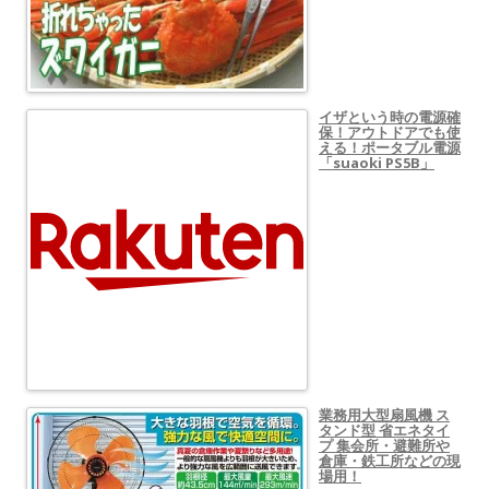
イザという時の電源確
保！アウトドアでも使
える！ポータブル電源
「suaoki PS5B」
業務用大型扇風機 ス
タンド型 省エネタイ
プ 集会所・避難所や
倉庫・鉄工所などの現
場用！