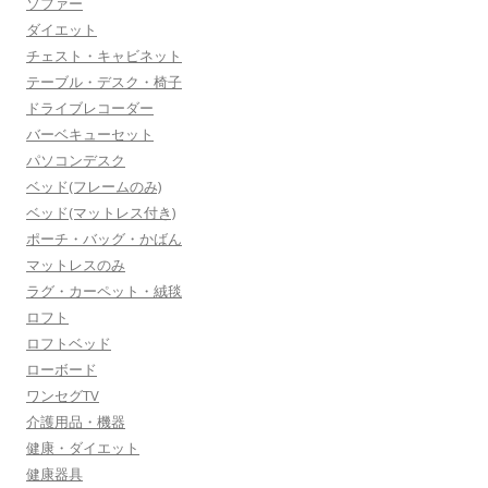
ソファー
ダイエット
チェスト・キャビネット
テーブル・デスク・椅子
ドライブレコーダー
バーベキューセット
パソコンデスク
ベッド(フレームのみ)
ベッド(マットレス付き)
ポーチ・バッグ・かばん
マットレスのみ
ラグ・カーペット・絨毯
ロフト
ロフトベッド
ローボード
ワンセグTV
介護用品・機器
健康・ダイエット
健康器具