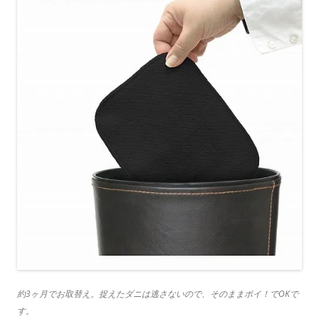
約3ヶ月でお取替え。捉えたダニは逃さないので、そのままポイ！でOKで
す。