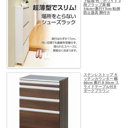
下駄箱 色：ホワイト 3
段フラップ扉 幅
54cm×奥行17cm 転倒
防止器具 脚付き
ステンレストップ キ
ッチンカウンター 幅
60cm 奥行き30cm ス
ライドテーブル付き
ダークブラウン