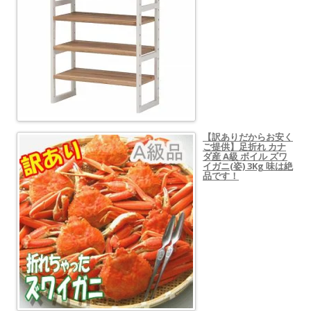
【訳ありだからお安く
ご提供】足折れ カナ
ダ産 A級 ボイル ズワ
イガニ(姿) 3Kg 味は絶
品です！