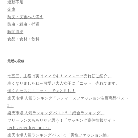
運動不足
金庫
防災・災害への備え
防虫・殺虫・捕獲
隙間収納
食品・食材・飲料
最近の投稿
七五三、主役は実はママです！ママスーツ売れ筋ご紹介。
寒くなりましたね～可愛い大人女子に「ニット」売れてます。
働くミセスに「ニット」であと押し！
楽天市場 人気ランキング「レディースファッション注目商品ベスト
5」
楽天市場 人気ランキング ベスト5 「総合ランキング」
フリーランスもありだと思う！「マッチング案件情報サイト
techcareer.freelance」
楽天市場人気ランキング ベスト5「男性ファッション編」