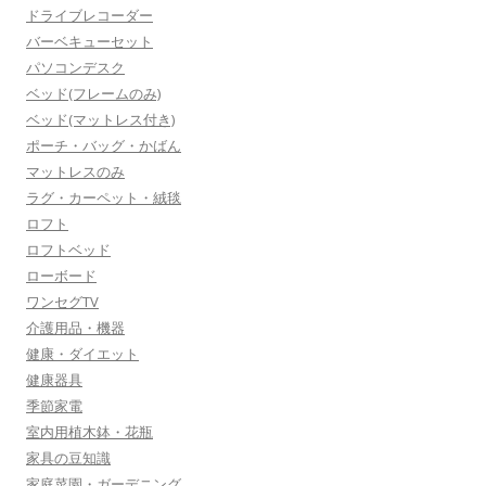
ドライブレコーダー
バーベキューセット
パソコンデスク
ベッド(フレームのみ)
ベッド(マットレス付き)
ポーチ・バッグ・かばん
マットレスのみ
ラグ・カーペット・絨毯
ロフト
ロフトベッド
ローボード
ワンセグTV
介護用品・機器
健康・ダイエット
健康器具
季節家電
室内用植木鉢・花瓶
家具の豆知識
家庭菜園・ガーデニング