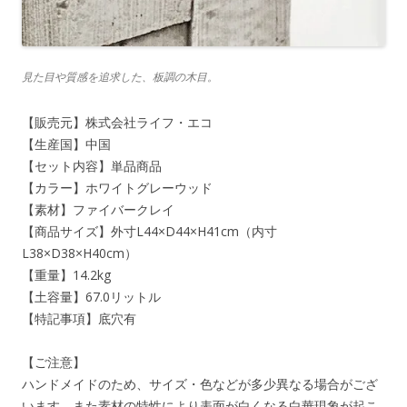
見た目や質感を追求した、板調の木目。
【販売元】株式会社ライフ・エコ
【生産国】中国
【セット内容】単品商品
【カラー】ホワイトグレーウッド
【素材】ファイバークレイ
【商品サイズ】外寸L44×D44×H41cm（内寸
L38×D38×H40cm）
【重量】14.2kg
【土容量】67.0リットル
【特記事項】底穴有
【ご注意】
ハンドメイドのため、サイズ・色などが多少異なる場合がござ
います。また素材の特性により表面が白くなる白華現象が起こ