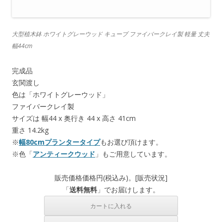
大型植木鉢 ホワイトグレーウッド キューブ ファイバークレイ製 軽量 丈夫
幅44cm
完成品
玄関渡し
色は「ホワイトグレーウッド」
ファイバークレイ製
サイズは 幅44 x 奥行き 44 x 高さ 41cm
重さ 14.2kg
※
幅80cmプランタータイプ
もお選び頂けます。
※色「
アンティークウッド
」もご用意しています。
販売価格
価格
円(税込み)。[
販売状況
]
「
送料無料
」でお届けします。