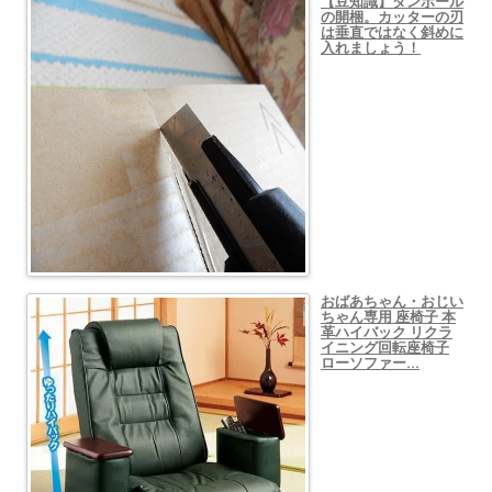
【豆知識】ダンボール
の開梱。カッターの刃
は垂直ではなく斜めに
入れましょう！
おばあちゃん・おじい
ちゃん専用 座椅子 本
革ハイバック リクラ
イニング回転座椅子
ローソファー…