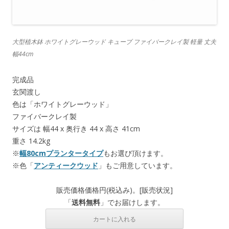
大型植木鉢 ホワイトグレーウッド キューブ ファイバークレイ製 軽量 丈夫
幅44cm
完成品
玄関渡し
色は「ホワイトグレーウッド」
ファイバークレイ製
サイズは 幅44 x 奥行き 44 x 高さ 41cm
重さ 14.2kg
※
幅80cmプランタータイプ
もお選び頂けます。
※色「
アンティークウッド
」もご用意しています。
販売価格
価格
円(税込み)。[
販売状況
]
「
送料無料
」でお届けします。