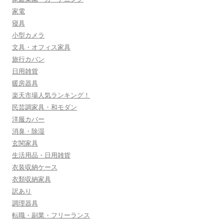
家電
寝具
小型カメラ
文具・オフィス家具
旅行カバン
日用雑貨
暖房器具
楽天市場人気ランキング！
民芸調家具・和モダン
洋服カバー
消臭・除湿
玄関家具
生活用品・日用雑貨
衣装収納ケース
衣類収納家具
訳あり
調理器具
転職・副業・フリーランス