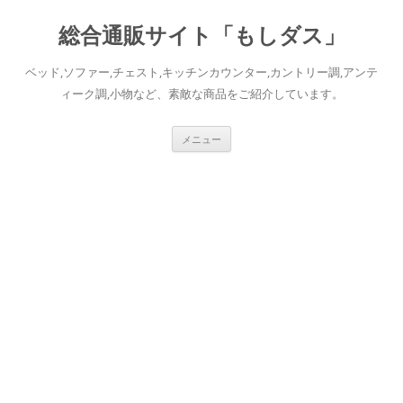
総合通販サイト「もしダス」
ベッド,ソファー,チェスト,キッチンカウンター,カントリー調,アンテ
ィーク調,小物など、素敵な商品をご紹介しています。
コ
メニュー
ン
テ
ン
ツ
へ
ス
キ
ッ
プ