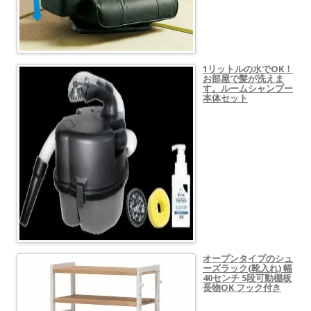
1リットルの水でOK！
お部屋で髪が洗えま
す。ルームシャンプー
本体セット
オープンタイプのシュ
ーズラック(靴入れ) 幅
40センチ 5段可動棚板
長物OK フック付き