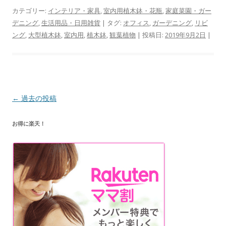
カテゴリー:
インテリア・家具
,
室内用植木鉢・花瓶
,
家庭菜園・ガー
デニング
,
生活用品・日用雑貨
| タグ:
オフィス
,
ガーデニング
,
リビ
ング
,
大型植木鉢
,
室内用
,
植木鉢
,
観葉植物
| 投稿日:
2019年9月2日
|
投
←
過去の投稿
稿
お得に楽天！
ナ
ビ
ゲ
ー
シ
ョ
ン