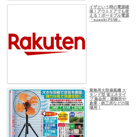
イザという時の電源確
保！アウトドアでも使
える！ポータブル電源
「suaoki PS5B」
業務用大型扇風機 ス
タンド型 省エネタイ
プ 集会所・避難所や
倉庫・鉄工所などの現
場用！