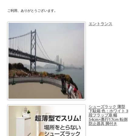
ご利用、ありがとうございます。
エントランス
シューズラック 薄型
下駄箱 色：ホワイト 3
段フラップ扉 幅
54cm×奥行17cm 転倒
防止器具 脚付き