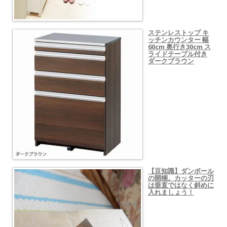
ステンレストップ キ
ッチンカウンター 幅
60cm 奥行き30cm ス
ライドテーブル付き
ダークブラウン
【豆知識】ダンボール
の開梱。カッターの刃
は垂直ではなく斜めに
入れましょう！