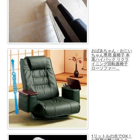
おばあちゃん・おじい
ちゃん専用 座椅子 本
革ハイバック リクラ
イニング回転座椅子
ローソファー…
1リットルの水でOK！