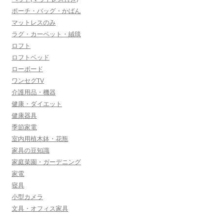
ポーチ・バッグ・かばん
マットレスのみ
ラグ・カーペット・絨毯
ロフト
ロフトベッド
ローボード
ワンセグTV
介護用品・機器
健康・ダイエット
健康器具
季節家電
室内用植木鉢・花瓶
家具の豆知識
家庭菜園・ガーデニング
家電
寝具
小型カメラ
文具・オフィス家具