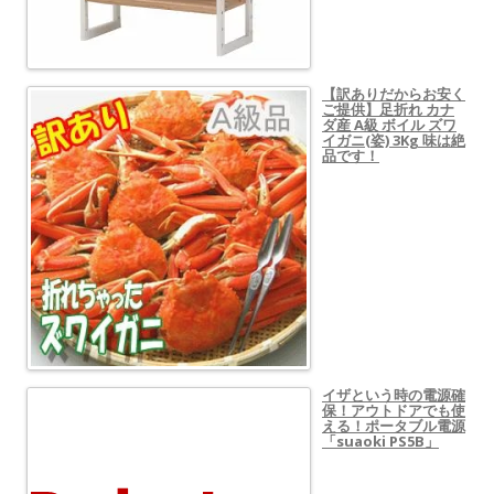
【訳ありだからお安く
ご提供】足折れ カナ
ダ産 A級 ボイル ズワ
イガニ(姿) 3Kg 味は絶
品です！
イザという時の電源確
保！アウトドアでも使
える！ポータブル電源
「suaoki PS5B」