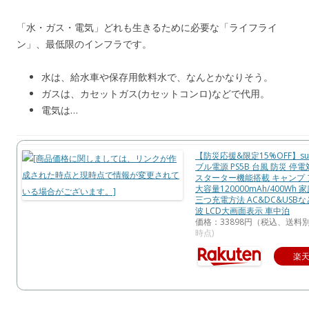
「水・ガス・電気」どれも生きるために必要な「ライフライ
ン」、最低限のインフラです。
水は、給水車や保存用飲料水で、なんとかなりそう。
ガスは、カセットガス(カセットコンロ)などで代用。
電気は…
【防災応援&限定15%OFF】sua
ブル電源 PS5B 台風 防災 停
スターター機能搭載 キャンプ
大容量120000mAh/400Wh
三つ充電方法 AC&DC&USB
波 LCD大画面表示 車中泊
価格：33898円（税込、送料別
時点)
楽