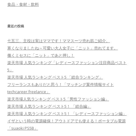
食品・食材・飲料
最近の投稿
七五三、主役は実はママです！ママスーツ売れ筋ご紹介。
寒くなりましたね～可愛い大人女子に「ニット」売れてます。
働くミセスに「ニット」であと押し！
楽天市場 人気ランキング「レディースファッション注目商品ベスト
5」
楽天市場 人気ランキング ベスト5 「総合ランキング」
フリーランスもありだと思う！「マッチング案件情報サイト
techcareer.freelance」
楽天市場人気ランキング ベスト5「男性ファッション編」
楽天市場 人気ランキング ベスト5！ 「総合編」
楽天市場 人気ランキング ベスト5！ 「レディースファッション編」
イザという時の電源確保！アウトドアでも使える！ポータブル電源
「suaoki PS5B」