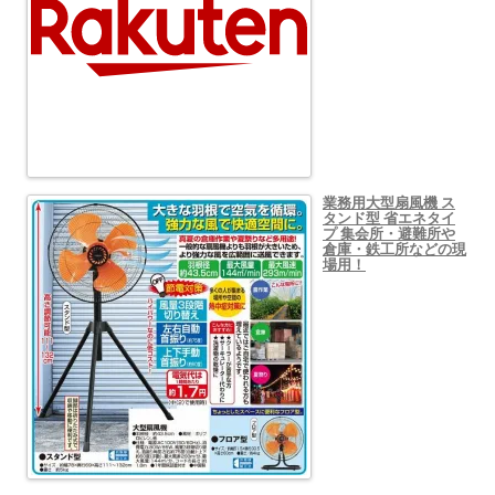
業務用大型扇風機 ス
タンド型 省エネタイ
プ 集会所・避難所や
倉庫・鉄工所などの現
場用！