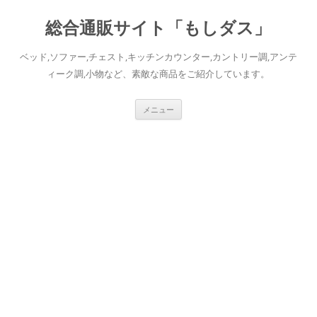
総合通販サイト「もしダス」
ベッド,ソファー,チェスト,キッチンカウンター,カントリー調,アンテ
ィーク調,小物など、素敵な商品をご紹介しています。
コ
メニュー
ン
テ
ン
ツ
へ
ス
キ
ッ
プ