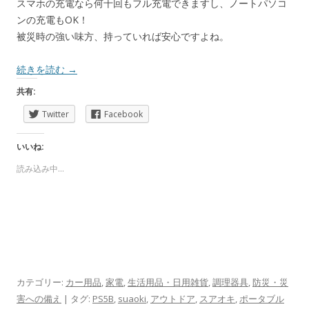
スマホの充電なら何十回もフル充電できますし、ノートパソコ
ンの充電もOK！
被災時の強い味方、持っていれば安心ですよね。
続きを読む
→
共有:
Twitter
Facebook
いいね:
読み込み中...
カテゴリー:
カー用品
,
家電
,
生活用品・日用雑貨
,
調理器具
,
防災・災
害への備え
| タグ:
PS5B
,
suaoki
,
アウトドア
,
スアオキ
,
ポータブル