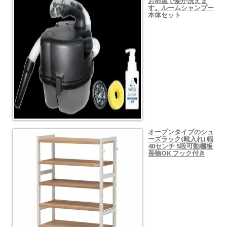
お部屋で髪が洗えま
す。ルームシャンプー
本体セット
オープンタイプのシュ
ーズラック(靴入れ) 幅
40センチ 5段可動棚板
長物OK フック付き