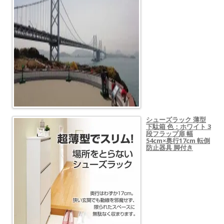
シューズラック 薄型
下駄箱 色：ホワイト 3
段フラップ扉 幅
54cm×奥行17cm 転倒
防止器具 脚付き