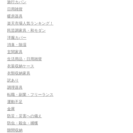
旅行カバン
日用雑貨
暖房器具
楽天市場人気ランキング！
民芸調家具・和モダン
洋服カバー
消臭・除湿
玄関家具
生活用品・日用雑貨
衣装収納ケース
衣類収納家具
訳あり
調理器具
転職・副業・フリーランス
運動不足
金庫
防災・災害への備え
防虫・殺虫・捕獲
隙間収納