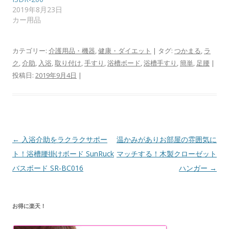
2019年8月23日
カー用品
カテゴリー:
介護用品・機器
,
健康・ダイエット
| タグ:
つかまる
,
ラ
ク
,
介助
,
入浴
,
取り付け
,
手すり
,
浴槽ボード
,
浴槽手すり
,
簡単
,
足腰
|
投稿日:
2019年9月4日
|
投
←
入浴介助をラクラクサポー
温かみがありお部屋の雰囲気に
稿
ト！浴槽腰掛けボード SunRuck
マッチする！木製クローゼット
ナ
バスボード SR-BC016
ハンガー
→
ビ
ゲ
お得に楽天！
ー
シ