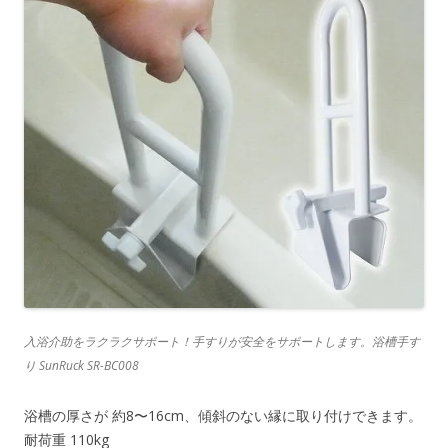
入浴介助をラクラクサポート！手すりが安全をサポートします。浴槽手す
り SunRuck SR-BC008
浴槽の厚さが 約8〜16cm、傾斜のない縁に取り付けできます。
耐荷重 110kg