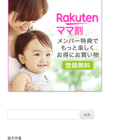
ョ
ン
検
索:
楽天市場