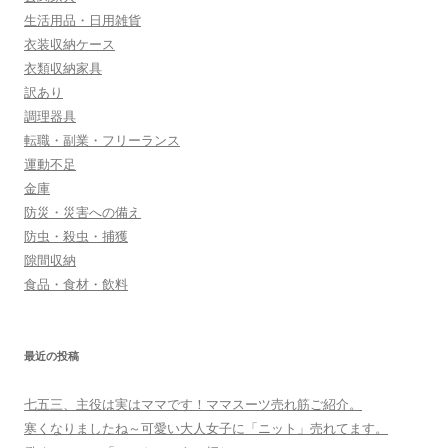
生活用品・日用雑貨
衣装収納ケース
衣類収納家具
訳あり
調理器具
転職・副業・フリーランス
運動不足
金庫
防災・災害への備え
防虫・殺虫・捕獲
隙間収納
食品・食材・飲料
最近の投稿
七五三、主役は実はママです！ママスーツ売れ筋ご紹介。
寒くなりましたね～可愛い大人女子に「ニット」売れてます。