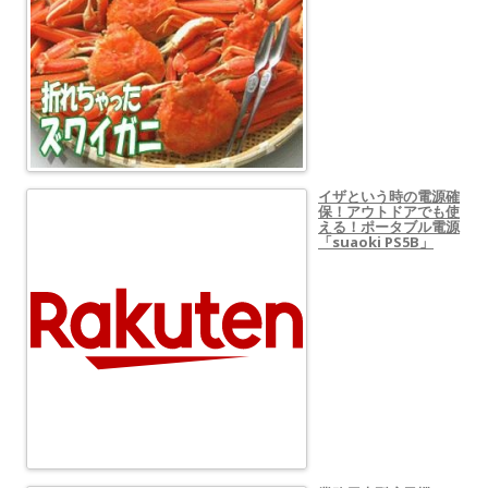
イザという時の電源確
保！アウトドアでも使
える！ポータブル電源
「suaoki PS5B」