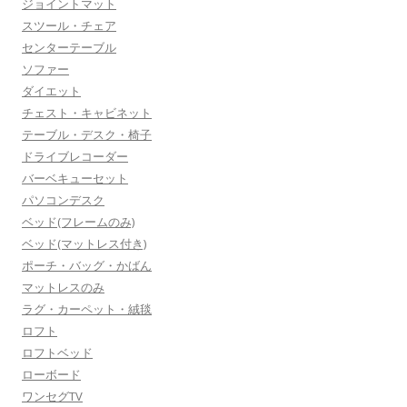
ジョイントマット
スツール・チェア
センターテーブル
ソファー
ダイエット
チェスト・キャビネット
テーブル・デスク・椅子
ドライブレコーダー
バーベキューセット
パソコンデスク
ベッド(フレームのみ)
ベッド(マットレス付き)
ポーチ・バッグ・かばん
マットレスのみ
ラグ・カーペット・絨毯
ロフト
ロフトベッド
ローボード
ワンセグTV