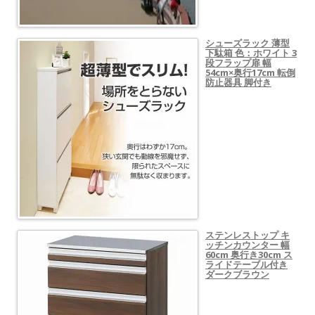
シューズラック 薄型
下駄箱 色：ホワイト 3
段フラップ扉 幅
54cm×奥行17cm 転倒
防止器具 脚付き
ステンレストップ キ
ッチンカウンター 幅
60cm 奥行き30cm ス
ライドテーブル付き
ダークブラウン