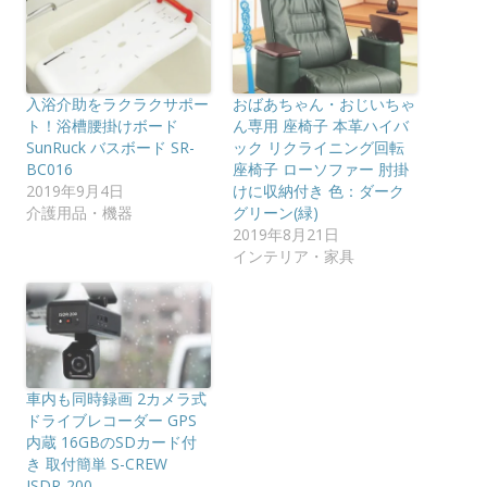
入浴介助をラクラクサポー
おばあちゃん・おじいちゃ
ト！浴槽腰掛けボード
ん専用 座椅子 本革ハイバ
SunRuck バスボード SR-
ック リクライニング回転
BC016
座椅子 ローソファー 肘掛
2019年9月4日
けに収納付き 色：ダーク
介護用品・機器
グリーン(緑)
2019年8月21日
インテリア・家具
車内も同時録画 2カメラ式
ドライブレコーダー GPS
内蔵 16GBのSDカード付
き 取付簡単 S-CREW
ISDR-200