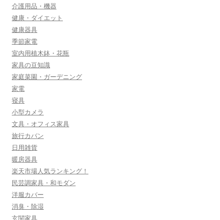
介護用品・機器
健康・ダイエット
健康器具
季節家電
室内用植木鉢・花瓶
家具の豆知識
家庭菜園・ガーデニング
家電
寝具
小型カメラ
文具・オフィス家具
旅行カバン
日用雑貨
暖房器具
楽天市場人気ランキング！
民芸調家具・和モダン
洋服カバー
消臭・除湿
玄関家具