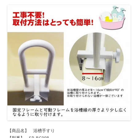
【商品名】 浴槽手すり
【型番】 SR-BC008