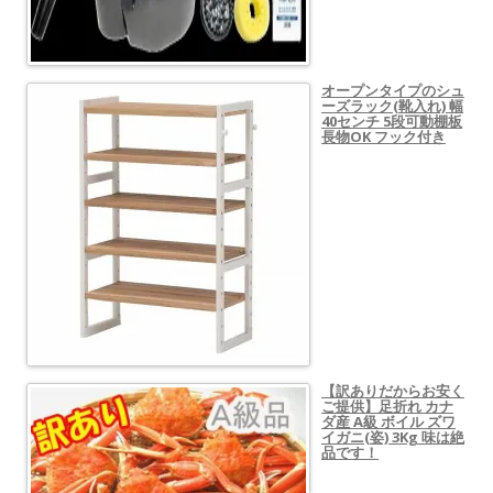
オープンタイプのシュ
ーズラック(靴入れ) 幅
40センチ 5段可動棚板
長物OK フック付き
【訳ありだからお安く
ご提供】足折れ カナ
ダ産 A級 ボイル ズワ
イガニ(姿) 3Kg 味は絶
品です！