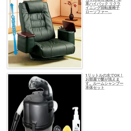
革ハイバック リクラ
イニング回転座椅子
ローソファー…
1リットルの水でOK！
お部屋で髪が洗えま
す。ルームシャンプー
本体セット