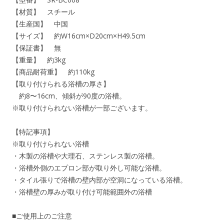
【材質】 スチール
【生産国】 中国
【サイズ】 約W16cm×D20cm×H49.5cm
【保証書】 無
【重量】 約3kg
【商品耐荷重】 約110kg
【取り付けられる浴槽の厚さ】
約8〜16cm、傾斜が90度の浴槽。
※取り付けられない浴槽が一部ございます。
【特記事項】
※取り付けられない浴槽
・木製の浴槽や大理石、ステンレス製の浴槽。
・浴槽外側のエプロン部が取り外し可能な浴槽。
・タイル張りで浴槽の壁内部が空洞になっている浴槽。
・浴槽壁の厚みが取り付け可能範囲外の浴槽
■ご使用上のご注意