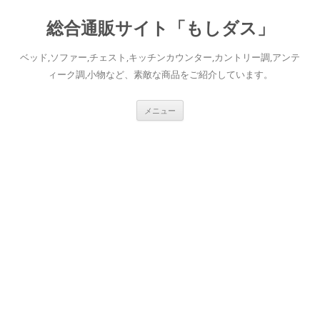
総合通販サイト「もしダス」
ベッド,ソファー,チェスト,キッチンカウンター,カントリー調,アンテ
ィーク調,小物など、素敵な商品をご紹介しています。
コ
メニュー
ン
テ
ン
ツ
へ
ス
キ
ッ
プ