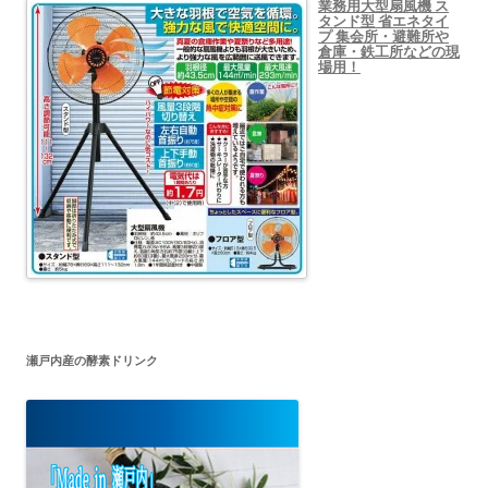
業務用大型扇風機 ス
タンド型 省エネタイ
プ 集会所・避難所や
倉庫・鉄工所などの現
場用！
瀬戸内産の酵素ドリンク