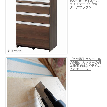
60cm 奥行き30cm ス
ライドテーブル付き
ダークブラウン
【豆知識】ダンボール
の開梱。カッターの刃
は垂直ではなく斜めに
入れましょう！