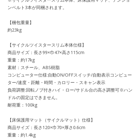
ンベルト3本が同梱されます。
【梱包重量】
約23kg
【サイクルツイスタースリム本体仕様】
商品サイズ：長さ99×巾47×高さ115cm
重量：約17kg
素材：スチール、ABS樹脂
コンピューター仕様:自動ON/OFFスイッチ/自動表示コンピュー
ター/速度・距離・時間・カロリー・スキャン表示
負荷調整:回転ノブ付きハイ・ロー/サドル台の高さ調整可※ハン
ドルの固定はできません。
耐荷重：100kg
【床保護用マット（サイクルマット）仕様】
商品サイズ：長さ120×巾70×厚さ0.6cm
重量：約1.4kg