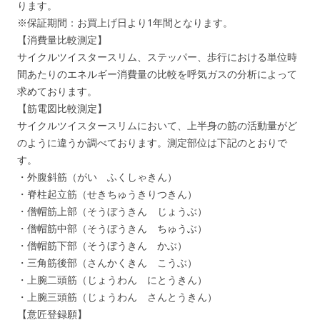
ります。
※保証期間：お買上げ日より1年間となります。
【消費量比較測定】
サイクルツイスタースリム、ステッパー、歩行における単位時
間あたりのエネルギー消費量の比較を呼気ガスの分析によって
求めております。
【筋電図比較測定】
サイクルツイスタースリムにおいて、上半身の筋の活動量がど
のように違うか調べております。測定部位は下記のとおりで
す。
・外腹斜筋（がい ふくしゃきん）
・脊柱起立筋（せきちゅうきりつきん）
・僧帽筋上部（そうぼうきん じょうぶ）
・僧帽筋中部（そうぼうきん ちゅうぶ）
・僧帽筋下部（そうぼうきん かぶ）
・三角筋後部（さんかくきん こうぶ）
・上腕二頭筋（じょうわん にとうきん）
・上腕三頭筋（じょうわん さんとうきん）
【意匠登録願】