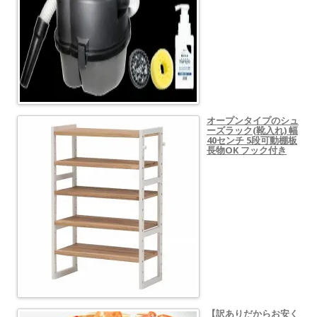
オープンタイプのシュ
ーズラック(靴入れ) 幅
40センチ 5段可動棚板
長物OK フック付き
【訳ありだからお安く