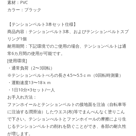
素材：PVC
カラー：ブラック
【テンションベルト3本セット仕様】
商品内容：テンションベルト3本、およびテンションベルトスプ
リング1個
耐用期間：下記環境でのご使用の場合、テンションベルトは通
常6カ月間の使用が可能です。
[使用環境]
・通常負荷（2〜3回転）
※テンションベルトべろの長さ4.5〜5.5ｃｍ（0回転時測量）
・運動速度13〜18ｋｍ
・1日10分×3セット/一人
お手入れ方法：
ファンホイールとテンションベルトの接地面を注油（自転車等
に注油する潤滑油）したウエス(布)等でまんべんなく塗りこん
で下さい。テンションべルトとファンホイールの摩擦により生
じるテンションベルトの削れを防ぐことができ、各部の耐久性
が増します。