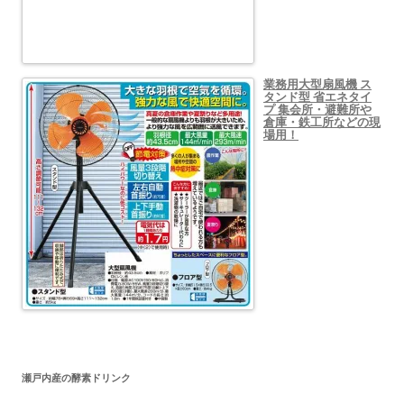
業務用大型扇風機 ス
タンド型 省エネタイ
プ 集会所・避難所や
倉庫・鉄工所などの現
場用！
瀬戸内産の酵素ドリンク