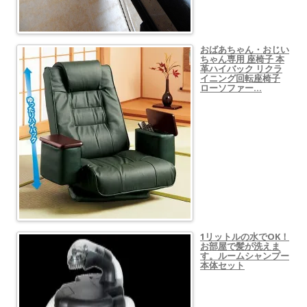
おばあちゃん・おじい
ちゃん専用 座椅子 本
革ハイバック リクラ
イニング回転座椅子
ローソファー…
1リットルの水でOK！
お部屋で髪が洗えま
す。ルームシャンプー
本体セット