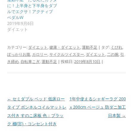
に！上半身と下半身をダブ
ルでエクサ！アクティブ
ペダルW
2019年9月6日
ダイエット
カテゴリー:
ダイエット
,
健康・ダイエット
,
運動不足
| タグ:
くびれ
,
ぽっかりお腹
,
カロリー
,
サイクルツイスター
,
ダイエット
,
二の腕
,
引
き締め
,
自転車こぎ
,
運動不足
| 投稿日:
2019年8月10日
|
投
←
セミダブル ベッド 低床ロー
1年中使えるシャギーラグ 200
稿
タイプ ボンネルコイルマットレ
ｘ200cm ベージュ 防ダニ加工
ナ
ス付き すのこ床板 色：ブラッ
日本製
→
ビ
ク 棚(宮)・コンセント付き
ゲ