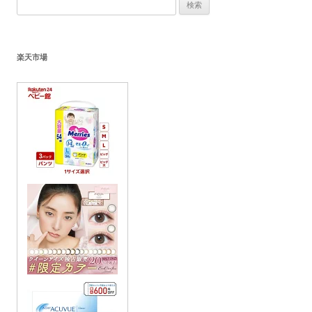
検
索:
楽天市場