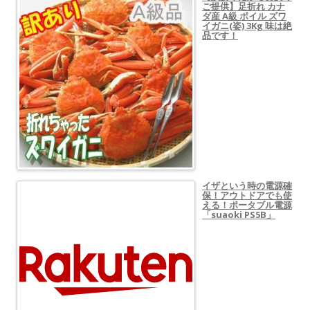
ご提供】足折れ カナ
ダ産 A級 ボイル ズワ
イガニ(姿) 3Kg 味は絶
品です！
イザという時の電源確
保！アウトドアでも使
える！ポータブル電源
「suaoki PS5B」