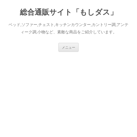
総合通販サイト「もしダス」
ベッド,ソファー,チェスト,キッチンカウンター,カントリー調,アンテ
ィーク調,小物など、素敵な商品をご紹介しています。
コ
メニュー
ン
テ
ン
ツ
へ
ス
キ
ッ
プ