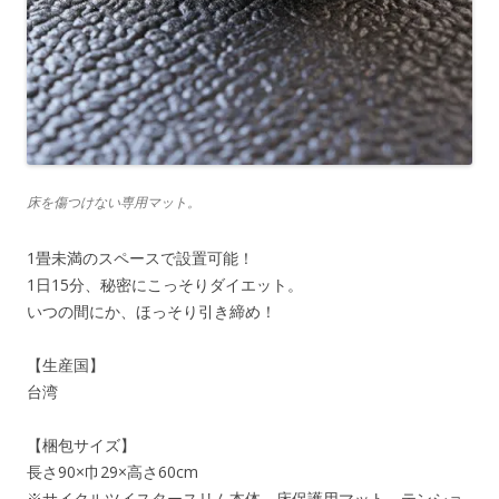
床を傷つけない専用マット。
1畳未満のスペースで設置可能！
1日15分、秘密にこっそりダイエット。
いつの間にか、ほっそり引き締め！
【生産国】
台湾
【梱包サイズ】
長さ90×巾29×高さ60cm
※サイクルツイスタースリム本体、床保護用マット、テンショ