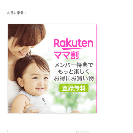
ー
お得に楽天！
シ
ョ
ン