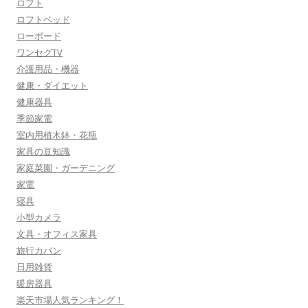
ロフト
ロフトベッド
ローボード
ワンセグTV
介護用品・機器
健康・ダイエット
健康器具
季節家電
室内用植木鉢・花瓶
家具の豆知識
家庭菜園・ガーデニング
家電
寝具
小型カメラ
文具・オフィス家具
旅行カバン
日用雑貨
暖房器具
楽天市場人気ランキング！