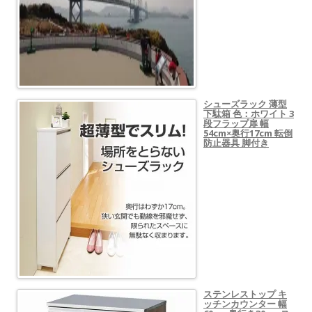
シューズラック 薄型
下駄箱 色：ホワイト 3
段フラップ扉 幅
54cm×奥行17cm 転倒
防止器具 脚付き
ステンレストップ キ
ッチンカウンター 幅