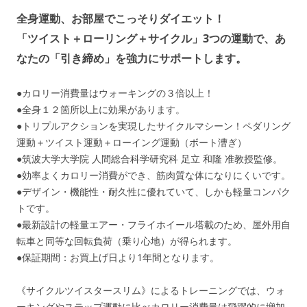
全身運動、お部屋でこっそりダイエット！
「ツイスト＋ローリング＋サイクル」3つの運動で、あ
なたの「引き締め」を強力にサポートします。
●カロリー消費量はウォーキングの３倍以上！
●全身１２箇所以上に効果があります。
●トリプルアクションを実現したサイクルマシーン！ペダリング
運動＋ツイスト運動＋ローイング運動（ボート漕ぎ）
●筑波大学大学院 人間総合科学研究科 足立 和隆 准教授監修。
●効率よくカロリー消費ができ、筋肉質な体になりにくいです。
●デザイン・機能性・耐久性に優れていて、しかも軽量コンパク
トです。
●最新設計の軽量エアー・フライホイール塔載のため、屋外用自
転車と同等な回転負荷（乗り心地）が得られます。
●保証期間：お買上げ日より1年間となります。
《サイクルツイスタースリム》によるトレーニングでは、ウォ
ーキングやステップ運動に比べカロリー消費量は飛躍的に増加