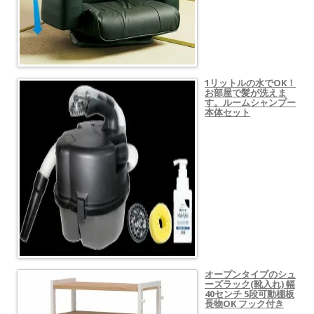
1リットルの水でOK！
お部屋で髪が洗えま
す。ルームシャンプー
本体セット
オープンタイプのシュ
ーズラック(靴入れ) 幅
40センチ 5段可動棚板
長物OK フック付き