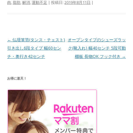
肉
,
脂肪
,
解消
,
運動不足
| 投稿日:
2019年8月11日
|
投
←
仏壇箪笥(タンス・チェスト)
オープンタイプのシューズラッ
稿
引き出し6段タイプ 幅60セン
ク(靴入れ) 幅40センチ 5段可動
ナ
チ・奥行き42センチ
棚板 長物OK フック付き
→
ビ
ゲ
お得に楽天！
ー
シ
ョ
ン