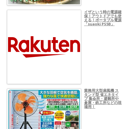
イザという時の電源確
保！アウトドアでも使
える！ポータブル電源
「suaoki PS5B」
業務用大型扇風機 ス
タンド型 省エネタイ
プ 集会所・避難所や
倉庫・鉄工所などの現
場用！