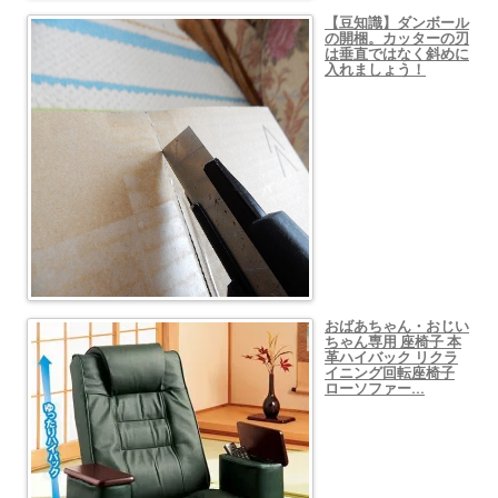
【豆知識】ダンボール
の開梱。カッターの刃
は垂直ではなく斜めに
入れましょう！
おばあちゃん・おじい
ちゃん専用 座椅子 本
革ハイバック リクラ
イニング回転座椅子
ローソファー…