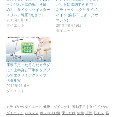
＋くびれ＋二の腕引き締
パクトに収納できる マグ
め！「サイクルツイスター
ネティック エクササイズ
スリム」純正3点セット
バイク (自転車こぎエクサ
2019年8月10日
マシン)
ダイエット
2019年8月19日
ダイエット
運動不足・たるんだカラダ
に！上半身と下半身をダブ
ルでエクサ！アクティブ
ペダルW
2019年9月6日
ダイエット
カテゴリー:
ダイエット
,
健康・ダイエット
,
運動不足
| タグ:
くびれ
,
ダイエット
,
バランス
,
ポッコリお腹
,
乗るだけ
,
体幹
,
振動
,
筋トレ
,
筋