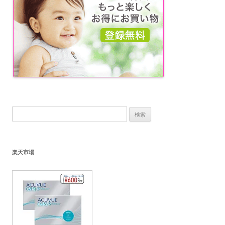
検
索:
楽天市場