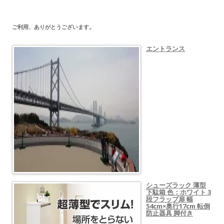
ご利用、ありがとうございます。
エントランス
シューズラック 薄型
下駄箱 色：ホワイト 3
段フラップ扉 幅
54cm×奥行17cm 転倒
防止器具 脚付き