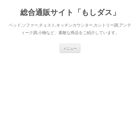
総合通販サイト「もしダス」
ベッド,ソファー,チェスト,キッチンカウンター,カントリー調,アンテ
ィーク調,小物など、素敵な商品をご紹介しています。
コ
メニュー
ン
テ
ン
ツ
へ
ス
キ
ッ
プ