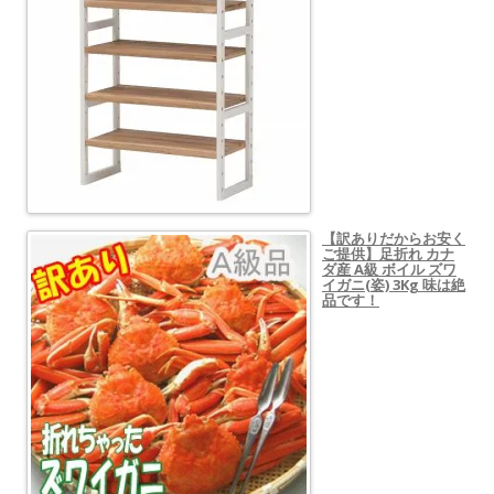
【訳ありだからお安く
ご提供】足折れ カナ
ダ産 A級 ボイル ズワ
イガニ(姿) 3Kg 味は絶
品です！