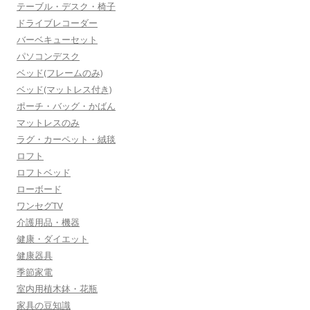
テーブル・デスク・椅子
ドライブレコーダー
バーベキューセット
パソコンデスク
ベッド(フレームのみ)
ベッド(マットレス付き)
ポーチ・バッグ・かばん
マットレスのみ
ラグ・カーペット・絨毯
ロフト
ロフトベッド
ローボード
ワンセグTV
介護用品・機器
健康・ダイエット
健康器具
季節家電
室内用植木鉢・花瓶
家具の豆知識