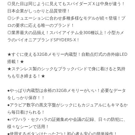
◎見た目は同じように見えてもスパイダーズＸは中身が違う！
日本企業がしっかりと品質管理！
◎シチュエーションに合わせ多種多様なモデルが続々登場！プ
ロの要求に応える唯一のブランド！
◎業界最大の品揃え！スパイアイテム全300種以上！小型カメ
ラのパイオニアブランドSPYDERS-X！
★すぐに使える32GBメモリー内蔵型！自動点灯式の赤外線LED
搭載！★
★ステンレス製のシックなブラックバンドで身に着けると気持
ちも引き締まる！★
●やっぱり内蔵型は余裕の32GBメモリーがいい！必要なデータ
をしっかり保存！！
●アラビア数字の黒文字盤がシックにもカジュアルにもキマるか
ら毎日着けられる！
●パワハラ・セクハラの証拠集めや会議の記録、日々の防犯に、
様々なシーンで活用！
●使用するボタンはたった2つ！初心者も安心の簡単操作！