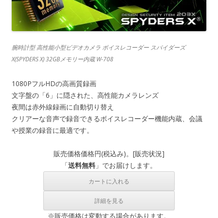
腕時計型 高性能小型ビデオカメラ ボイスレコーダー スパイダーズ
X(SPYDERS X) 32GBメモリー内蔵 W-708
1080PフルHDの高画質録画
文字盤の「6」に隠された、高性能カメラレンズ
夜間は赤外線録画に自動切り替え
クリアーな音声で録音できるボイスレコーダー機能内蔵、会議
や授業の録音に最適です。
販売価格
価格
円(税込み)。[
販売状況
]
「
送料無料
」でお届けします。
※販売価格は変動する場合があります。