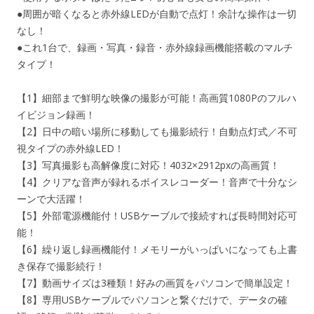
●周囲が暗くなると赤外線LEDが自動で点灯！余計な操作は一切
なし！
●これ1台で、録画・写真・録音・赤外線録画機能搭載のマルチ
タイプ！
【1】細部まで鮮明な映像の撮影が可能！高画質1080Pのフルハ
イビジョン録画！
【2】日中の暗い場所に移動しても撮影続行！自動点灯式／不可
視タイプの赤外線LED！
【3】写真撮影も高解像度に対応！4032×2912pxの高画質！
【4】クリアな音声が録れるボイスレコーダー！音声で十分なシ
ーンで大活躍！
【5】外部電源機能付！USBケーブルで接続すれば長時間対応可
能！
【6】繰り返し録画機能付！メモリーがいっぱいになっても上書
き保存で撮影続行！
【7】動画サイズは3種類！好みの画質をパソコンで簡単設定！
【8】専用USBケーブルでパソコンと繋ぐだけで、データの確