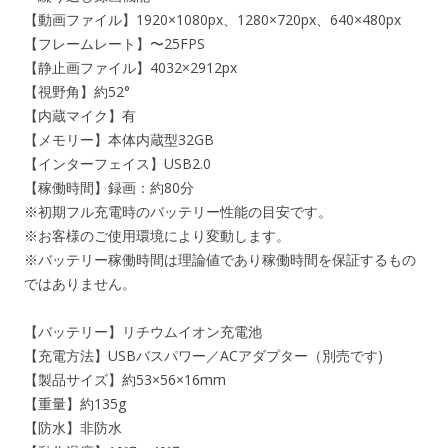
【動画ファイル】1920×1080px、1280×720px、640×480px
【フレームレート】〜25FPS
【静止画ファイル】4032×2912px
【視野角】約52°
【内蔵マイク】有
【メモリー】本体内蔵型32GB
【インターフェイス】USB2.0
【稼働時間】録画：約80分
※初期フル充電時のバッテリー性能の目安です。
※お客様のご使用環境により変動します。
※バッテリー稼働時間は理論値であり稼働時間を保証するもの
ではありません。
【バッテリー】リチウムイオン充電池
【充電方法】USBバスパワー／ACアダプター（別売です)
【製品サイズ】約53×56×16mm
【重量】約135g
【防水】非防水