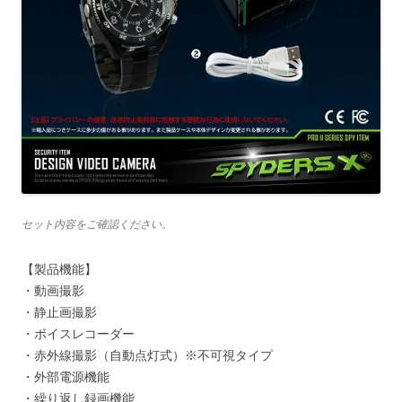
セット内容をご確認ください。
【製品機能】
・動画撮影
・静止画撮影
・ボイスレコーダー
・赤外線撮影（自動点灯式）※不可視タイプ
・外部電源機能
・繰り返し録画機能