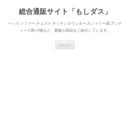
総合通販サイト「もしダス」
ベッド,ソファー,チェスト,キッチンカウンター,カントリー調,アンテ
ィーク調,小物など、素敵な商品をご紹介しています。
コ
メニュー
ン
テ
ン
ツ
へ
ス
キ
ッ
プ