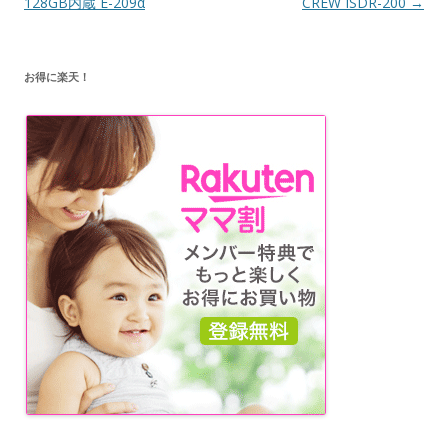
ビ
128GB内蔵 E-209α
CREW ISDR-200
→
ゲ
ー
お得に楽天！
シ
ョ
ン