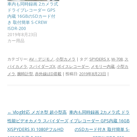
車内も同時録画 2カメラ式
ドライブレコーダー GPS
内蔵 16GBのSDカード付
き 取付簡単 S-CREW
ISDR-200
2019年8月23日
カー用品
カテゴリー:
AV・デジモノ
,
小型カメラ
| タグ:
SPYDERS X
,
W-708
,
ス
パイカメラ
,
スパイダーズX
,
ボイスレコーダー
,
メモリー内蔵
,
小型カ
メラ
,
腕時計型
,
赤外線LED搭載
| 投稿日:
2019年8月23日
|
投
←
Vlog対応 メガネ型 超小型高
車内も同時録画 2カメラ式 ドラ
稿
性能ビデオカメラ スパイダーズ
イブレコーダー GPS内蔵 16GB
ナ
X(SPYDERS X) 1080PフルHD
のSDカード付き 取付簡単 S-